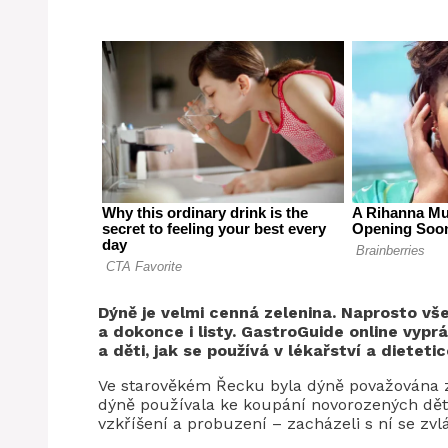
Dýně je velmi cenná zelenina. Naprosto vš
a dokonce i listy.
GastroGuide online
vyprá
a děti, jak se používá v lékařství a dietetic
Ve starověkém Řecku byla dýně považována z
dýně používala ke koupání novorozených dět
vzkříšení a probuzení – zacházeli s ní se zvl