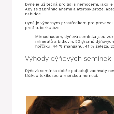
Dýně je užitečná pro lidi s nemocemi, jako je 
Aby se zabránilo anémii a ateroskleróze, ab
nabídce.
Dýně je výborným prostředkem pro prevenci r
proti tuberkulóze.
Mimochodem, dýňová semínka jsou zdr
minerálů a bílkovin. 50 gramů dýňovýc
hořčíku, 44 % manganu, 41 % železa, 2
Výhody dýňových semínek
Dýňová semínka dobře potlačují záchvaty ne
těžkou toxikózou a mořskou nemocí.