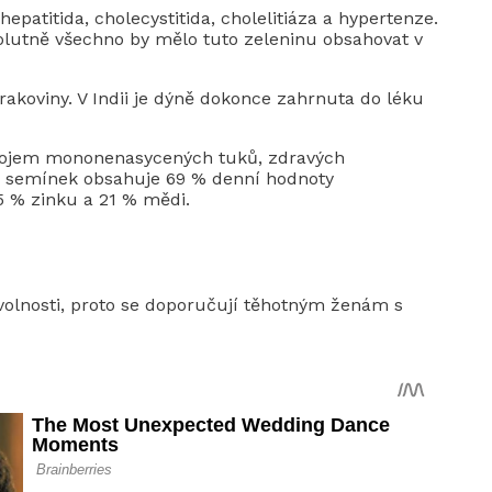
hepatitida, cholecystitida, cholelitiáza a hypertenze.
solutně všechno by mělo tuto zeleninu obsahovat v
akoviny. V Indii je dýně dokonce zahrnuta do léku
ojem mononenasycených tuků, zdravých
h semínek obsahuje 69 % denní hodnoty
5 % zinku a 21 % mědi.
volnosti, proto se doporučují těhotným ženám s