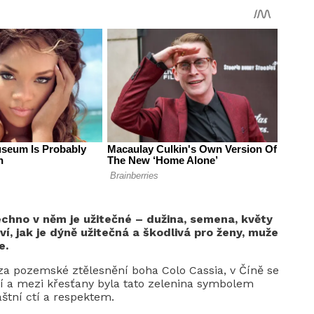
echno v něm je užitečné – dužina, semena, květy
ví, jak je dýně užitečná a škodlivá pro ženy, muže
e.
a pozemské ztělesnění boha Colo Cassia, v Číně se
í a mezi křesťany byla tato zelenina symbolem
áštní ctí a respektem.