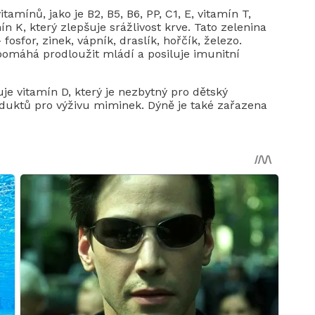
mínů, jako je B2, B5, B6, PP, C1, E, vitamín T,
n K, který zlepšuje srážlivost krve. Tato zelenina
sfor, zinek, vápník, draslík, hořčík, železo.
pomáhá prodloužit mládí a posiluje imunitní
je vitamín D, který je nezbytný pro dětský
oduktů pro výživu miminek. Dýně je také zařazena