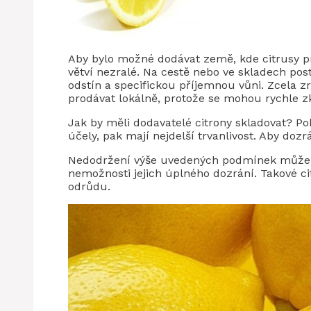
Aby bylo možné dodávat země, kde citrusy pra
větví nezralé. Na cestě nebo ve skladech post
odstín a specifickou příjemnou vůni. Zcela z
prodávat lokálně, protože se mohou rychle zk
Jak by měli dodavatelé citrony skladovat? P
účely, pak mají nejdelší trvanlivost. Aby dozrá
Nedodržení výše uvedených podmínek může vé
nemožnosti jejich úplného dozrání. Takové c
odrůdu.