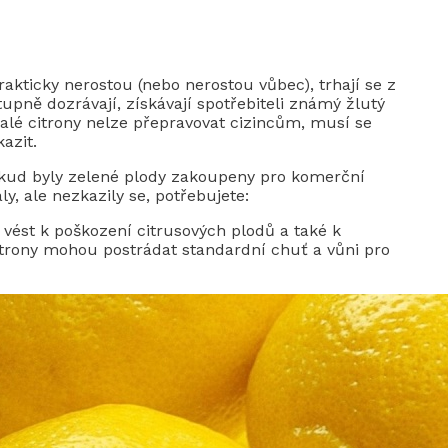
kticky nerostou (nebo nerostou vůbec), trhají se z
upně dozrávají, získávají spotřebiteli známý žlutý
ralé citrony nelze přepravovat cizincům, musí se
azit.
okud byly zelené plody zakoupeny pro komerční
ly, ale nezkazily se, potřebujete:
st k poškození citrusových plodů a také k
itrony mohou postrádat standardní chuť a vůni pro