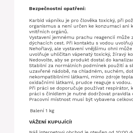
Bezpečnostní opatření:
Karbid vápníku je pro člověka toxický, při po
organismus a není určen ke konzumaci ani k 
vnitřních orgánů.
Vystavení jemnému prachu reagencií může zp
dýchacích cest. Při kontaktu s vodou uvolňuj
Nehořlavý, ale vystavení vnějšímu ohni může 
uvolňuje uhličitan vápenatý toxický, žíravý k
Nedovolte, aby se produkt dostal do kanaliz
Stabilní za normálních podmínek použití a s
uzavřené nádobě, na chladném, suchém, dobř
nekompatibilními látkami, mimo zdroje tepla,
oxidačními látkami, prudce reaguje s vodou.
Při práci se doporučuje používat respirátor, 
práci s činidlem je nutné dodržovat pravidla o
Pracovní místnost musí být vybavena celkovou
Balení
1 kg
VÁŽENÍ KUPUJÍCÍ!
Náš internetový obchod je otevřen od 10:00 d