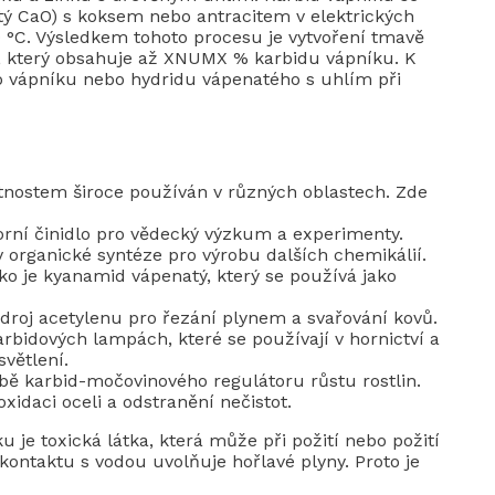
tý CaO) s koksem nebo antracitem v elektrických
0 °C. Výsledkem tohoto procesu je vytvoření tmavě
 který obsahuje až XNUMX % karbidu vápníku. K
ého vápníku nebo hydridu vápenatého s uhlím při
tnostem široce používán v různých oblastech. Zde
orní činidlo pro vědecký výzkum a experimenty.
 organické syntéze pro výrobu dalších chemikálií.
jako je kyanamid vápenatý, který se používá jako
droj acetylenu pro řezání plynem a svařování kovů.
arbidových lampách, které se používají v hornictví a
světlení.
obě karbid-močovinového regulátoru růstu rostlin.
oxidaci oceli a odstranění nečistot.
u je toxická látka, která může při požití nebo požití
 kontaktu s vodou uvolňuje hořlavé plyny. Proto je