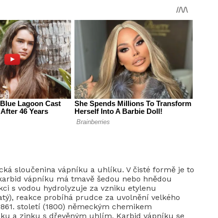
ká sloučenina vápníku a uhlíku. V čisté formě je to
ký karbid vápníku má tmavě šedou nebo hnědou
akci s vodou hydrolyzuje za vzniku etylenu
atý), reakce probíhá prudce za uvolnění velkého
 1861. století (1800) německým chemikem
íku a zinku s dřevěným uhlím. Karbid vápníku se