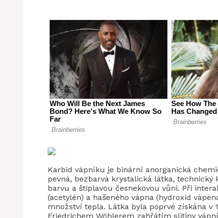
Karbid vápníku je binární anorganická chemic
pevná, bezbarvá krystalická látka, technic
barvu a štiplavou česnekovou vůni. Při inter
(acetylén) a hašeného vápna (hydroxid vápen
množství tepla. Látka byla poprvé získána v
Friedrichem Wöhlerem zahřátím slitiny vápn