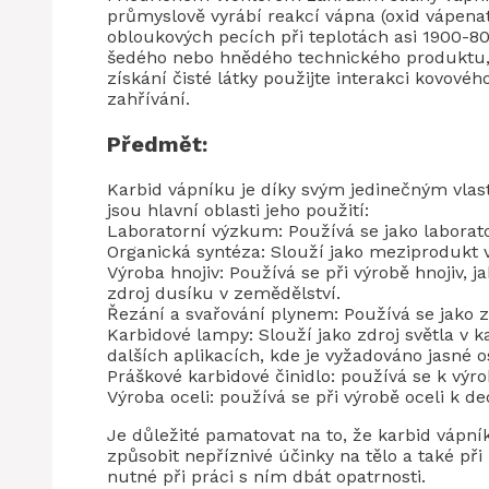
průmyslově vyrábí reakcí vápna (oxid vápena
obloukových pecích při teplotách asi 1900-8
šedého nebo hnědého technického produktu,
získání čisté látky použijte interakci kovov
zahřívání.
Předmět:
Karbid vápníku je díky svým jedinečným vlas
jsou hlavní oblasti jeho použití:
Laboratorní výzkum: Používá se jako laborat
Organická syntéza: Slouží jako meziprodukt v
Výroba hnojiv: Používá se při výrobě hnojiv, 
zdroj dusíku v zemědělství.
Řezání a svařování plynem: Používá se jako z
Karbidové lampy: Slouží jako zdroj světla v k
dalších aplikacích, kde je vyžadováno jasné o
Práškové karbidové činidlo: používá se k výr
Výroba oceli: používá se při výrobě oceli k de
Je důležité pamatovat na to, že karbid vápník
způsobit nepříznivé účinky na tělo a také při
nutné při práci s ním dbát opatrnosti.