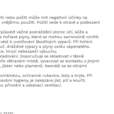
žití nebo požití může mít negativní účinky na
vnějšímu použití. Požití vede k otravě a poškození
ůsobit vážné podráždění sliznic očí, kůže a
e hořlavé plyny, které se mohou samovolně vznítit.
vést k uvolňování škodlivých výparů. Při hoření
ouř, dráždivé výpary a plyny oxidu vápenatého.
ace. Hrozí nebezpečí výbuchu.
kladování. Doporučuje se skladovat v těsně
e větraném místě, vyvarovat se kontaktu s jinými
 jisker nebo plamenů. Nesnáší se se silnými
kombinézu, ochranné rukavice, boty a brýle. Při
sobní hygieny, je zakázáno jíst, pít a kouřit.
 přívodní a odsávací ventilací.
o 21:00.