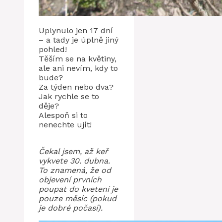
Uplynulo jen 17 dní
– a tady je úplně jiný
pohled!
Těším se na květiny,
ale ani nevím, kdy to
bude?
Za týden nebo dva?
Jak rychle se to
děje?
Alespoň si to
nenechte ujít!
Čekal jsem, až keř
vykvete 30. dubna.
To znamená, že od
objevení prvních
poupat do kvetení je
pouze měsíc (pokud
je dobré počasí).