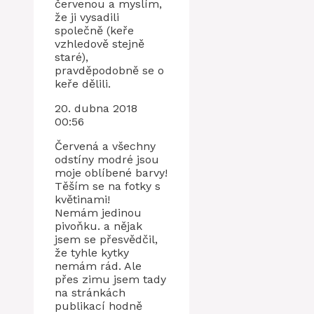
červenou a myslím,
že ji vysadili
společně (keře
vzhledově stejně
staré),
pravděpodobně se o
keře dělili.
20. dubna 2018
00:56
Červená a všechny
odstíny modré jsou
moje oblíbené barvy!
Těším se na fotky s
květinami!
Nemám jedinou
pivoňku. a nějak
jsem se přesvědčil,
že tyhle kytky
nemám rád. Ale
přes zimu jsem tady
na stránkách
publikací hodně