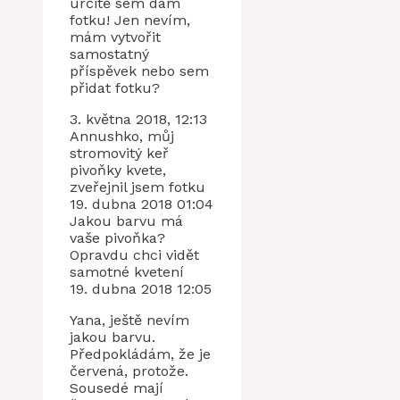
určitě sem dám
fotku! Jen nevím,
mám vytvořit
samostatný
příspěvek nebo sem
přidat fotku?
3. května 2018, 12:13
Annushko, můj
stromovitý keř
pivoňky kvete,
zveřejnil jsem fotku
19. dubna 2018 01:04
Jakou barvu má
vaše pivoňka?
Opravdu chci vidět
samotné kvetení
19. dubna 2018 12:05
Yana, ještě nevím
jakou barvu.
Předpokládám, že je
červená, protože.
Sousedé mají