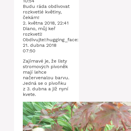
10:54
Budu ráda obdivovat
rozkvetlé květiny,
čekám!
2. května 2018, 22:41
Diano, můj keř
rozkvetl!
Obdivujte!:hugging_face:
21. dubna 2018
07:50
Zajímavé je, že listy
stromových pivoněk
mají lehce
načervenalou barvu.
Jedná se o pivoňku
z 3. dubna a již nyní
kvete.