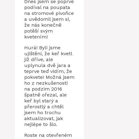
Dnes jsem se poprvé
podíval na poupata
na stromové pivoňce
a uvědomil jsem si,
že nás konečně
potěší svým
kvetením!
Hurá! Byli jsme
ujištěni, že keř kvetl
již dříve, ale
uplynula dvě jara a
teprve teď vidím, že
pokvete! Možná jsem
ho z nezkušenosti
na podzim 2016
špatně ořezal, ale
keř byl starý a
přerostlý a chtěl
jsem ho trochu
aktualizovat, jak
nejlépe to šlo.
Roste na otevřeném