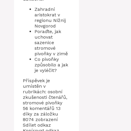
Zahradní
aristokrat v
regionu Nižnij
Novgorod
Poraďte, jak
uchovat
sazenice
stromové
pivoňky v zimě
Co pivoňky
způsobilo a jak
je vyléčit?
Příspěvek je
umístěn v
rubrikách: osobní
zkušenosti čtenářů,
stromové pivoňky
56 komentářů 13
díky za záložku
8074 zobrazení
Sdílet odkaz
Kopírovat odkaz