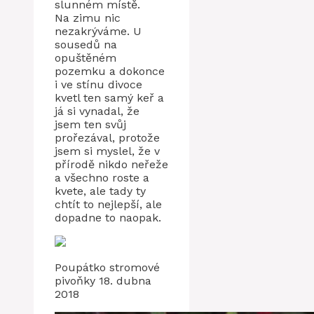
slunném místě.
Na zimu nic
nezakrýváme. U
sousedů na
opuštěném
pozemku a dokonce
i ve stínu divoce
kvetl ten samý keř a
já si vynadal, že
jsem ten svůj
prořezával, protože
jsem si myslel, že v
přírodě nikdo neřeže
a všechno roste a
kvete, ale tady ty
chtít to nejlepší, ale
dopadne to naopak.
Poupátko stromové
pivoňky 18. dubna
2018