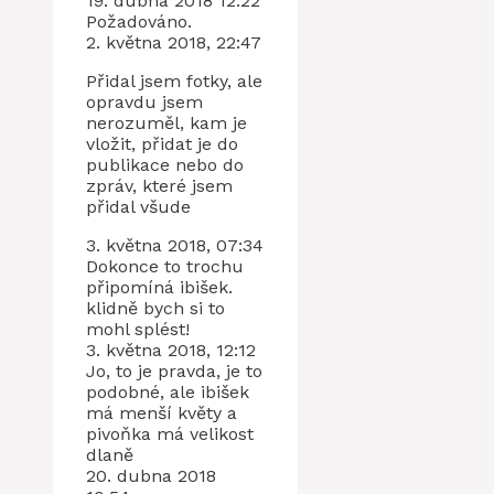
19. dubna 2018 12:22
Požadováno.
2. května 2018, 22:47
Přidal jsem fotky, ale
opravdu jsem
nerozuměl, kam je
vložit, přidat je do
publikace nebo do
zpráv, které jsem
přidal všude
3. května 2018, 07:34
Dokonce to trochu
připomíná ibišek.
klidně bych si to
mohl splést!
3. května 2018, 12:12
Jo, to je pravda, je to
podobné, ale ibišek
má menší květy a
pivoňka má velikost
dlaně
20. dubna 2018