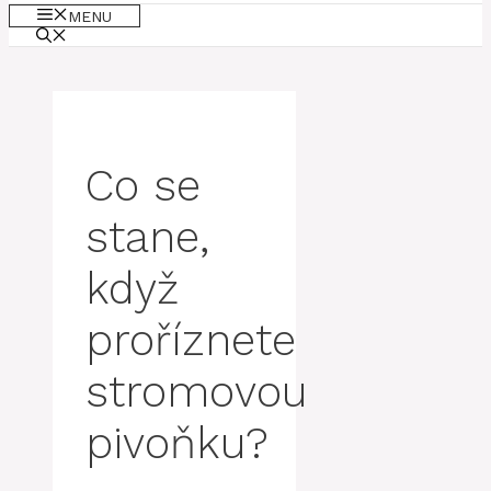
MENU
Co se
stane,
když
proříznete
stromovou
pivoňku?