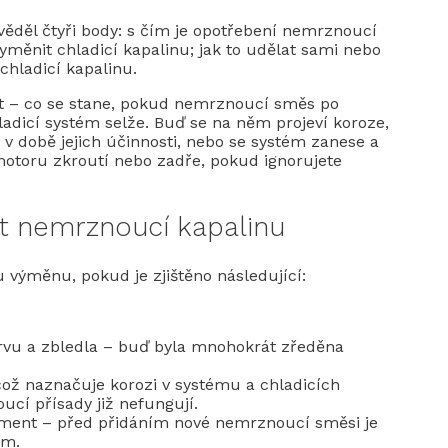
 věděl čtyři body: s čím je opotřebení nemrznoucí
 vyměnit chladicí kapalinu; jak to udělat sami nebo
chladicí kapalinu.
t – co se stane, pokud nemrznoucí směs po
adicí systém selže. Buď se na něm projeví koroze,
v době jejich účinnosti, nebo se systém zanese a
motoru zkroutí nebo zadře, pokud ignorujete
it nemrznoucí kapalinu
u výměnu, pokud je zjištěno následující:
arvu a zbledla – buď byla mnohokrát zředěna
což naznačuje korozi v systému a chladicích
cí přísady již nefungují.
diment – před přidáním nové nemrznoucí směsi je
ím.