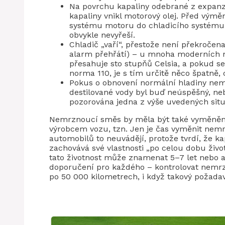
Na povrchu kapaliny odebrané z expanz
kapaliny vnikl motorový olej. Před vým
systému motoru do chladicího systém
obvykle nevyřeší.
Chladič „vaří“, přestože není překročena
alarm přehřátí) – u mnoha moderních mo
přesahuje sto stupňů Celsia, a pokud se
norma 110, je s tím určitě něco špatně,
Pokus o obnovení normální hladiny nem
destilované vody byl buď neúspěšný, neb
pozorována jedna z výše uvedených situ
Nemrznoucí směs by měla být také vyměněna,
výrobcem vozu, tzn. Jen je čas vyměnit nemr
automobilů to neuvádějí, protože tvrdí, že ka
zachovává své vlastnosti „po celou dobu životn
tato životnost může znamenat 5–7 let nebo a
doporučení pro každého – kontrolovat nemrz
po 50 000 kilometrech, i když takový požad