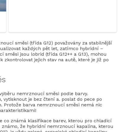
oucí směsi (třída G12) považovány za stabilnější
tualizovat každých pět let, zatímco hybridní –
cí směsi jsou lobrid (třída G12++ a G13), mohou
k zkontrolovat jejich stav na autě, které je již po
ěs
 výběru nemrznoucí směsi podle barvy.
 vytisknout je bez čtení a. poslat do pece po
. Protože barva nemrznoucí směsi nemá nic
arakteristikami!
e co známá klasifikace barev, kterou pro chladicí
ře známo, že hybridní nemrznoucí kapalina, kterou
12, je vždy zelená, organické chladicí kapaliny