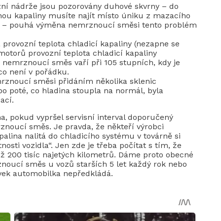
ní nádrže jsou pozorovány duhové skvrny – do
ěnou kapaliny musíte najít místo úniku z mazacího
u – pouhá výměna nemrznoucí směsi tento problém
 provozní teplota chladicí kapaliny (nezapne se
torů provozní teplota chladicí kapaliny
 nemrznoucí směs vaří při 105 stupních, kdy je
 co není v pořádku.
rznoucí směsi přidáním několika sklenic
o poté, co hladina stoupla na normál, byla
ací.
 pokud vypršel servisní interval doporučený
znoucí směs. Je pravda, že někteří výrobci
palina nalitá do chladicího systému v továrně si
osti vozidla“. Jen zde je třeba počítat s tím, že
ž 200 tisíc najetých kilometrů. Dáme proto obecné
noucí směs u vozů starších 5 let každý rok nebo
avek automobilka nepředkládá.