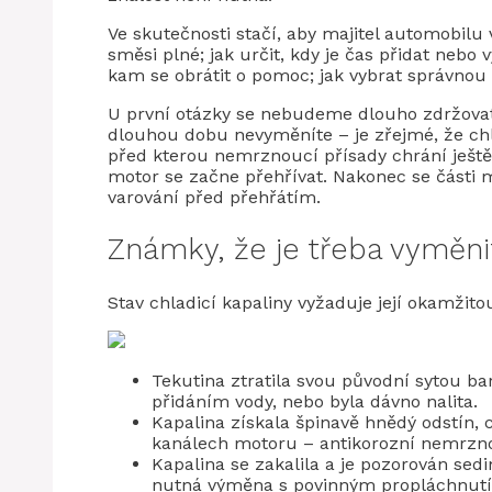
Ve skutečnosti stačí, aby majitel automobilu
směsi plné; jak určit, kdy je čas přidat nebo
kam se obrátit o pomoc; jak vybrat správnou 
U první otázky se nebudeme dlouho zdržova
dlouhou dobu nevyměníte – je zřejmé, že chl
před kterou nemrznoucí přísady chrání ještě 
motor se začne přehřívat. Nakonec se části 
varování před přehřátím.
Známky, že je třeba vyměn
Stav chladicí kapaliny vyžaduje její okamžito
Tekutina ztratila svou původní sytou b
přidáním vody, nebo byla dávno nalita.
Kapalina získala špinavě hnědý odstín, 
kanálech motoru – antikorozní nemrznou
Kapalina se zakalila a je pozorován se
nutná výměna s povinným propláchnut