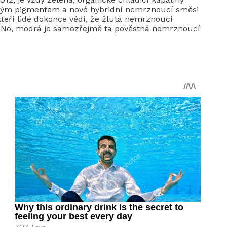
eným pigmentem a nové hybridní nemrznoucí směsi
kteří lidé dokonce vědí, že žlutá nemrznoucí
F. No, modrá je samozřejmě ta pověstná nemrznoucí