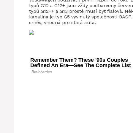
typů G12 a G12+ jsou vždy podbarveny červ
typů G12++ a G13 prostě musí být fialová. Ně
kapalina je typ G5 vyvinutý společností BAS
směs, vhodná pro stará auta.