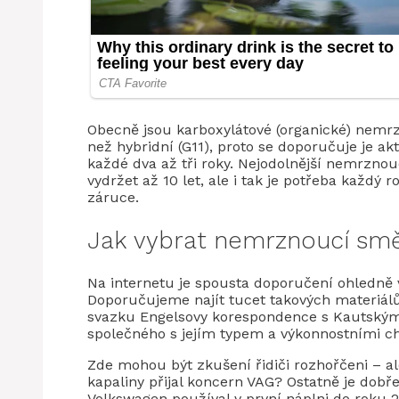
Obecně jsou karboxylátové (organické) nemrzn
než hybridní (G11), proto se doporučuje je ak
každé dva až tři roky. Nejodolnější nemrznou
vydržet až 10 let, ale i tak je potřeba každý ro
záruce.
Jak vybrat nemrznoucí sm
Na internetu je spousta doporučení ohledně
Doporučujeme najít tucet takových materiálů,
svazku Engelsovy korespondence s Kautským
společného s jejím typem a výkonnostními ch
Zde mohou být zkušení řidiči rozhořčeni – al
kapaliny přijal koncern VAG? Ostatně je dob
Volkswagen používal v první náplni do roku 20