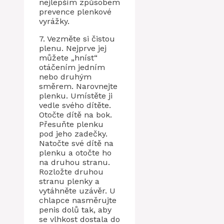
nejlepším způsobem
prevence plenkové
vyrážky.
7. Vezměte si čistou
plenu. Nejprve jej
můžete „hníst“
otáčením jedním
nebo druhým
směrem. Narovnejte
plenku. Umístěte ji
vedle svého dítěte.
Otočte dítě na bok.
Přesuňte plenku
pod jeho zadečky.
Natočte své dítě na
plenku a otočte ho
na druhou stranu.
Rozložte druhou
stranu plenky a
vytáhněte uzávěr. U
chlapce nasměrujte
penis dolů tak, aby
se vlhkost dostala do