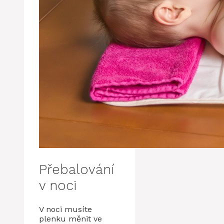
Přebalování
v noci
V noci musíte
plenku měnit ve