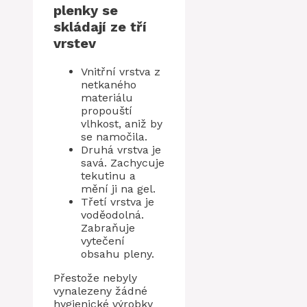
plenky se
skládají ze tří
vrstev
Vnitřní vrstva z
netkaného
materiálu
propouští
vlhkost, aniž by
se namočila.
Druhá vrstva je
savá. Zachycuje
tekutinu a
mění ji na gel.
Třetí vrstva je
voděodolná.
Zabraňuje
vytečení
obsahu pleny.
Přestože nebyly
vynalezeny žádné
hygienické výrobky