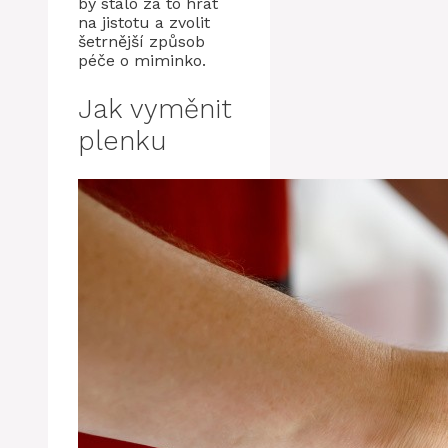
by stálo za to hrát
na jistotu a zvolit
šetrnější způsob
péče o miminko.
Jak vyměnit
plenku