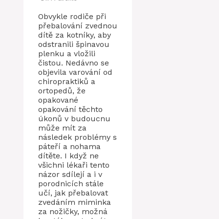
Obvykle rodiče při
přebalování zvednou
dítě za kotníky, aby
odstranili špinavou
plenku a vložili
čistou. Nedávno se
objevila varování od
chiropraktiků a
ortopedů, že
opakované
opakování těchto
úkonů v budoucnu
může mít za
následek problémy s
páteří a nohama
dítěte. I když ne
všichni lékaři tento
názor sdílejí a i v
porodnicích stále
učí, jak přebalovat
zvedáním miminka
za nožičky, možná