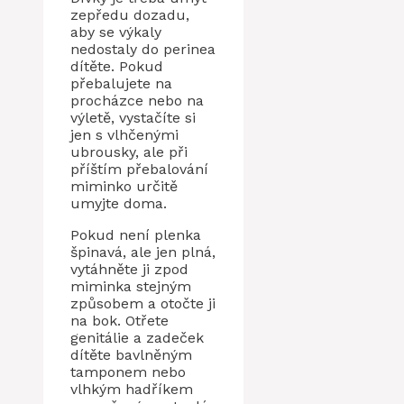
zepředu dozadu,
aby se výkaly
nedostaly do perinea
dítěte. Pokud
přebalujete na
procházce nebo na
výletě, vystačíte si
jen s vlhčenými
ubrousky, ale při
příštím přebalování
miminko určitě
umyjte doma.
Pokud není plenka
špinavá, ale jen plná,
vytáhněte ji zpod
miminka stejným
způsobem a otočte ji
na bok. Otřete
genitálie a zadeček
dítěte bavlněným
tamponem nebo
vlhkým hadříkem