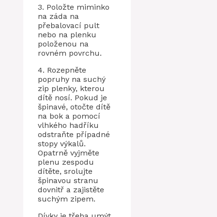
3. Položte miminko
na záda na
přebalovací pult
nebo na plenku
položenou na
rovném povrchu.
4. Rozepněte
popruhy na suchý
zip plenky, kterou
dítě nosí. Pokud je
špinavé, otočte dítě
na bok a pomocí
vlhkého hadříku
odstraňte případné
stopy výkalů.
Opatrně vyjměte
plenu zespodu
dítěte, srolujte
špinavou stranu
dovnitř a zajistěte
suchým zipem.
Dívky je třeba umýt