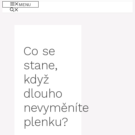
MENU
Co se
stane,
když
dlouho
nevyměníte
plenku?