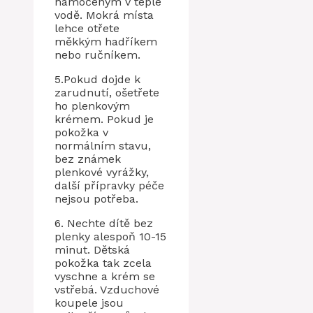
namočeným v teplé
vodě. Mokrá místa
lehce otřete
měkkým hadříkem
nebo ručníkem.
5.Pokud dojde k
zarudnutí, ošetřete
ho plenkovým
krémem. Pokud je
pokožka v
normálním stavu,
bez známek
plenkové vyrážky,
další přípravky péče
nejsou potřeba.
6. Nechte dítě bez
plenky alespoň 10-15
minut. Dětská
pokožka tak zcela
vyschne a krém se
vstřebá. Vzduchové
koupele jsou