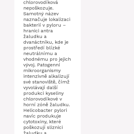
chlorovodíková
nepoškozuje.
Samotný název
naznačuje lokalizaci
bakterií v pyloru –
hranici antra
žaludku a
dvanáctníku, kde je
prostředí blízké
neutrálnímu a
vhodnému pro jejich
vývoj. Patogenní
mikroorganismy
intenzivně alkalizují
své stanoviště, čímž
vyvolávají další
produkci kyseliny
chlorovodíkové v
horní zóně žaludku.
Helicobacter pylori
navíc produkuje
cytotoxiny, které
poškozují sliznici
žaludku a