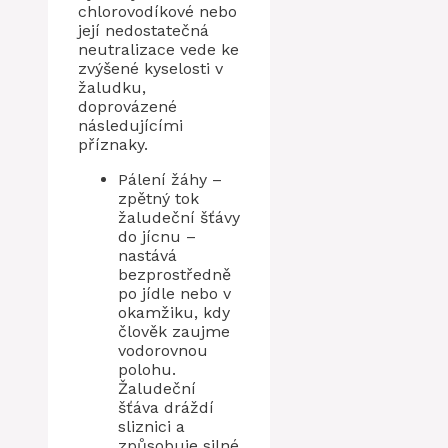
chlorovodíkové nebo
její nedostatečná
neutralizace vede ke
zvýšené kyselosti v
žaludku,
doprovázené
následujícími
příznaky.
Pálení žáhy –
zpětný tok
žaludeční šťávy
do jícnu –
nastává
bezprostředně
po jídle nebo v
okamžiku, kdy
člověk zaujme
vodorovnou
polohu.
Žaludeční
šťáva dráždí
sliznici a
způsobuje silné