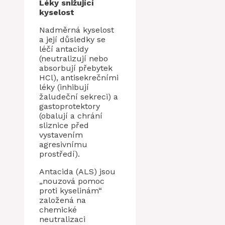
Léky snižující
kyselost
Nadměrná kyselost
a její důsledky se
léčí antacidy
(neutralizují nebo
absorbují přebytek
HCl), antisekrečními
léky (inhibují
žaludeční sekreci) a
gastoprotektory
(obalují a chrání
sliznice před
vystavením
agresivnímu
prostředí).
Antacida (ALS) jsou
„nouzová pomoc
proti kyselinám“
založená na
chemické
neutralizaci