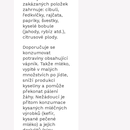
zakázaných položek
zahrnuje: cibuli,
ředkvičky, rajčata,
papriky, švestky,
kyselé bobule
(jahody, rybíz atd.),
citrusové plody.
Doporučuje se
konzumovat
potraviny obsahující
vápník. Takže mléko,
vypité v malých
množstvích po jídle,
sníží produkci
kyseliny a pomůže
překonat pálení
žáhy. Nežádoucí je
přitom konzumace
kysaných mléčných
výrobků (kefír,
kysané pečené
mléko) a jejich
derivátů (sýry,