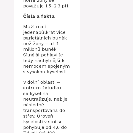
horní zóny se
považuje 1,5–2,3 pH.
Čísla a fakta
Muži mají
jedenapůlkrát více
parietálních buněk
než ženy – až 1
milionů buněk.
Silnější pohlaví je
tedy náchylnější k
nemocem spojeným
s vysokou kyselostí.
V dolní oblasti –
antrum žaludku –
se kyselina
neutralizuje, než je
následně
transportována do
střev. Úroveň
kyselosti v síni se
pohybuje od 4,6 do
7,4 pH (až 100