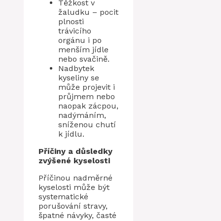
Těžkost v
žaludku – pocit
plnosti
trávicího
orgánu i po
menším jídle
nebo svačině.
Nadbytek
kyseliny se
může projevit i
průjmem nebo
naopak zácpou,
nadýmáním,
sníženou chutí
k jídlu.
Příčiny a důsledky
zvýšené kyselosti
Příčinou nadměrné
kyselosti může být
systematické
porušování stravy,
špatné návyky, časté