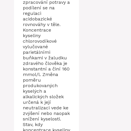
zpracování potravy a
podílení se na
regulaci
acidobazické
rovnováhy v těle.
Koncentrace
kyseliny
chlorovodíkové
vylučované
parietálními
buňkami v žaludku
zdravého člověka je
konstantní a činí 160
mmol/l. Změna
poměru
produkovaných
kyselých a
alkalických složek
určená k její
neutralizaci vede ke
zvýšení nebo naopak
snížení kyselosti.
Stav, kdy
koncentrace kyseliny