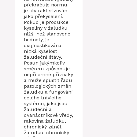
překračuje normu,
je charakterizován
jako překyselení.
Pokud je produkce
kyseliny v žaludku
nižší než stanovené
hodnoty, je
diagnostikována
nízká kyselost
žaludeční šťávy.
Posun jakýmkoliv
směrem způsobuje
nepříjemné příznaky
a může spustit řadu
patologických změn
žaludku a fungování
celého trávicího
systému, jako jsou
žaludeční a
dvanáctníkové vředy,
rakovina žaludku,
chronický zánět
žaludku, chronický