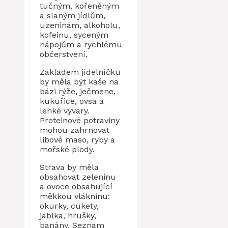
tučným, kořeněným
a slaným jídlům,
uzeninám, alkoholu,
kofeinu, syceným
nápojům a rychlému
občerstvení.
Základem jídelníčku
by měla být kaše na
bázi rýže, ječmene,
kukuřice, ovsa a
lehké vývary.
Proteinové potraviny
mohou zahrnovat
libové maso, ryby a
mořské plody.
Strava by měla
obsahovat zeleninu
a ovoce obsahující
měkkou vlákninu:
okurky, cukety,
jablka, hrušky,
banány. Seznam