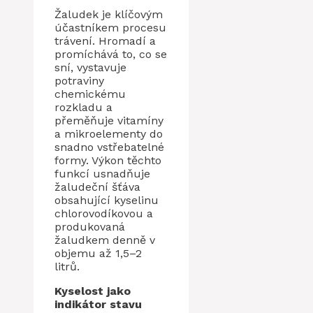
Žaludek je klíčovým
účastníkem procesu
trávení. Hromadí a
promíchává to, co se
sní, vystavuje
potraviny
chemickému
rozkladu a
přeměňuje vitamíny
a mikroelementy do
snadno vstřebatelné
formy. Výkon těchto
funkcí usnadňuje
žaludeční šťáva
obsahující kyselinu
chlorovodíkovou a
produkovaná
žaludkem denně v
objemu až 1,5–2
litrů.
Kyselost
jako
indikátor stavu