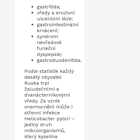
gastritida;
vředy a erozivní
ulcerózní léze;
gastrointestinální
krvácení;
syndrom
nevředové
funkční
dyspepsie;
gastroduodenitida.
Podle statistik každý
desátý obyvatel
Ruska trpí
žaludečními a
dvanácterníkovými
vředy. Za vznik
onemocnění může i
střevní infekce
Helicobacter pylori –
jediný druh
mikroorganismů,
který kyselina