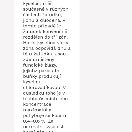
kyselost měří
současně v různých
částech žaludku,
jícnu a duodena. V
tomto případě je
žaludek konvenčně
rozdělen do tří zón.
Horní kyselinotvorná
zóna odpovídá dnu a
tělu žaludku. Jsou
zde umístěny
fundické žlázy,
jejichž parietální
buňky produkují
kyselinu
chlorovodíkovou. V
důsledku toho je v
těchto úsecích jeho
koncentrace
maximální a
pohybuje se kolem
0,4–0,6 %. Za
normální kyselost