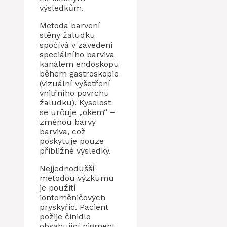
výsledkům.
Metoda barvení
stěny žaludku
spočívá v zavedení
speciálního barviva
kanálem endoskopu
během gastroskopie
(vizuální vyšetření
vnitřního povrchu
žaludku). Kyselost
se určuje „okem“ –
změnou barvy
barviva, což
poskytuje pouze
přibližné výsledky.
Nejjednodušší
metodou výzkumu
je použití
iontoměničových
pryskyřic. Pacient
požije činidlo
obsahující pigment.