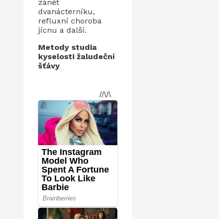
zánět
dvanácterníku,
refluxní choroba
jícnu a další.
Metody studia
kyselosti žaludeční
šťávy