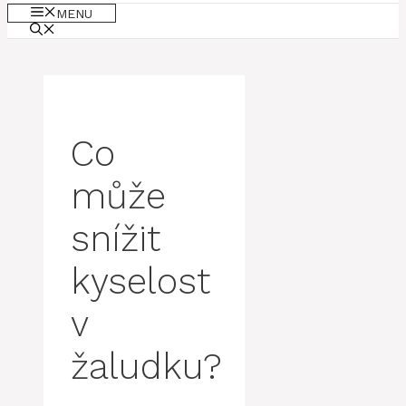
MENU
Co
může
snížit
kyselost
v
žaludku?