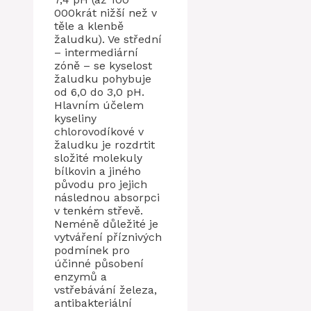
000krát nižší než v
těle a klenbě
žaludku). Ve střední
– intermediární
zóně – se kyselost
žaludku pohybuje
od 6,0 ​​do 3,0 pH.
Hlavním účelem
kyseliny
chlorovodíkové v
žaludku je rozdrtit
složité molekuly
bílkovin a jiného
původu pro jejich
následnou absorpci
v tenkém střevě.
Neméně důležité je
vytváření příznivých
podmínek pro
účinné působení
enzymů a
vstřebávání železa,
antibakteriální