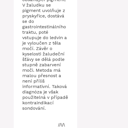
V žaludku se
pigment uvolňuje z
pryskyřice, dostává
se do
gastrointestinálního
traktu, poté
vstupuje do ledvin a
je vyloučen z těla
močí. Závěr o
kyselosti žaludeční
šťávy se dělá podle
stupně zabarvení
moči. Metoda má
malou přesnost a
není příliš
informativní. Taková
diagnóza je však
použitelná v případě
kontraindikací
sondování.