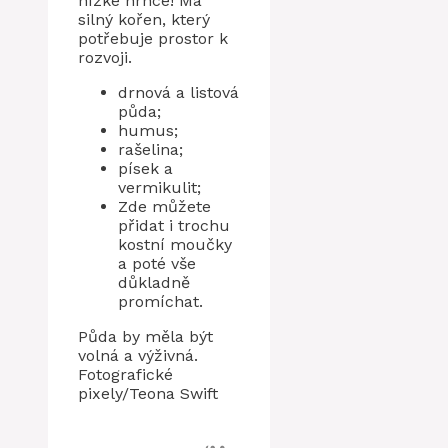
nízké hrnce! Má
silný kořen, který
potřebuje prostor k
rozvoji.
drnová a listová
půda;
humus;
rašelina;
písek a
vermikulit;
Zde můžete
přidat i trochu
kostní moučky
a poté vše
důkladně
promíchat.
Půda by měla být
volná a výživná.
Fotografické
pixely/Teona Swift