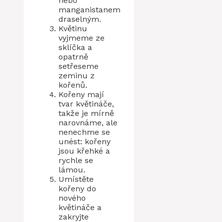
nebo
manganistanem
draselným.
Květinu
vyjmeme ze
sklíčka a
opatrně
setřeseme
zeminu z
kořenů.
Kořeny mají
tvar květináče,
takže je mírně
narovnáme, ale
nenechme se
unést: kořeny
jsou křehké a
rychle se
lámou.
Umístěte
kořeny do
nového
květináče a
zakryjte