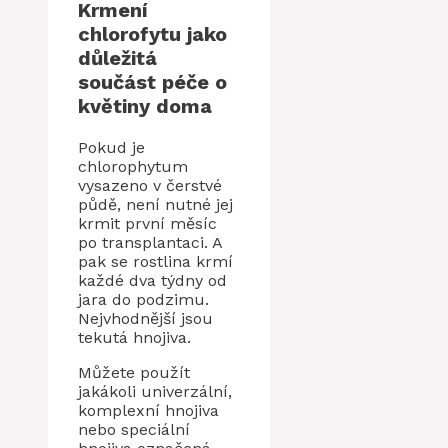
Krmení
chlorofytu jako
důležitá
součást péče o
květiny doma
Pokud je
chlorophytum
vysazeno v čerstvé
půdě, není nutné jej
krmit první měsíc
po transplantaci. A
pak se rostlina krmí
každé dva týdny od
jara do podzimu.
Nejvhodnější jsou
tekutá hnojiva.
Můžete použít
jakákoli univerzální,
komplexní hnojiva
nebo speciální