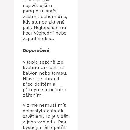
nejsvětlejším
parapetu, stačí
zastínit během dne,
kdy slunce aktivně
pálí. Nejlépe se mu
hodí východní nebo
západní okna.
Doporučení
V teplé sezóně lze
květinu umístit na
balkon nebo terasu.
Hlavní je chránit
před deštěm a
přímým slunečním
zářením.
V zimě nemusí mít
chlorofyt dostatek
osvětlení. To je vidět
z jeho vzhledu. Pak
byste ji měli opatřit