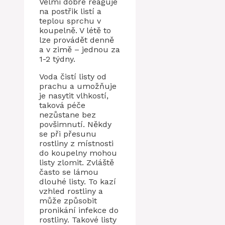
Velmi dobře reaguje
na postřik listí a
teplou sprchu v
koupelně. V létě to
lze provádět denně
a v zimě – jednou za
1-2 týdny.
Voda čistí listy od
prachu a umožňuje
je nasytit vlhkostí,
taková péče
nezůstane bez
povšimnutí. Někdy
se při přesunu
rostliny z místnosti
do koupelny mohou
listy zlomit. Zvláště
často se lámou
dlouhé listy. To kazí
vzhled rostliny a
může způsobit
pronikání infekce do
rostliny. Takové listy