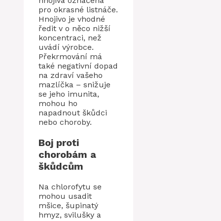
hnojiva označená
pro okrasné listnáče.
Hnojivo je vhodné
ředit v o něco nižší
koncentraci, než
uvádí výrobce.
Překrmování má
také negativní dopad
na zdraví vašeho
mazlíčka – snižuje
se jeho imunita,
mohou ho
napadnout škůdci
nebo choroby.
Boj proti
chorobám a
škůdcům
Na chlorofytu se
mohou usadit
mšice, šupinatý
hmyz, svilušky a