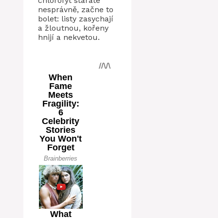
chlorofyt staráte
nesprávně, začne to
bolet: listy zasychají
a žloutnou, kořeny
hnijí a nekvetou.