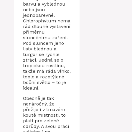
barvu a vyblednou
nebo jsou
jednobarevné.
Chlorophytum nemá
rád dlouhé vystavení
přímému
slunečnímu záření.
Pod sluncem jeho
listy blednou a
turgor se rychle
ztrácí. Jedná se o
tropickou rostlinu,
takže má ráda vlhko,
teplo a rozptýlené
boční světlo – to je
ideální.
Obecně je tak
nenáročný, že
přežije i v tmavém
koutě místnosti, to
platí pro zelené
odrůdy. A svou práci
zvládne i na