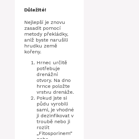
Důležité!
Nejlepší je znovu
zasadit pomocí
metody překládky,
aniž byste narušili
hrudku země
kořeny.
Hrnec určitě
potřebuje
drenážní
otvory. Na dno
hrnce položte
vrstvu drenáže.
Pokud jste si
půdu vyrobili
sami, je vhodné
ji dezinfikovat v
troubě nebo ji
rozlít
„Fitosporinem“