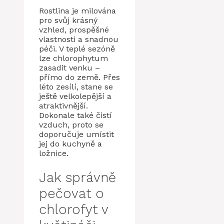
Rostlina je milována
pro svůj krásný
vzhled, prospěšné
vlastnosti a snadnou
péči. V teplé sezóně
lze chlorophytum
zasadit venku –
přímo do země. Přes
léto zesílí, stane se
ještě velkolepější a
atraktivnější.
Dokonale také čistí
vzduch, proto se
doporučuje umístit
jej do kuchyně a
ložnice.
Jak správně
pečovat o
chlorofyt v