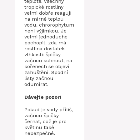
teplotě. Všechny
tropické rostliny
velmi dobře reagují
na mírně teplou
vodu, chrorophytum
není výjimkou. Je
velmi jednoduché
pochopit, zda má
rostlina dostatek
vlhkosti: špičky
začnou schnout, na
kořenech se objeví
zahuštění. Spodní
listy začnou
odumírat.
Dávejte pozor!
Pokud je vody příliš,
začnou špičky
černat, což je pro
květinu také
nebezpečné.