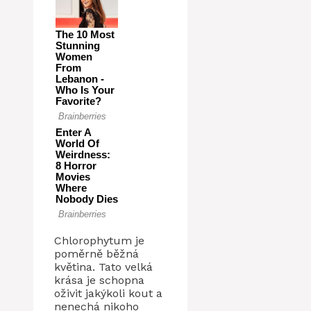
Chlorophytum je
poměrně běžná
květina. Tato velká
krása je schopna
oživit jakýkoli kout a
nenechá nikoho