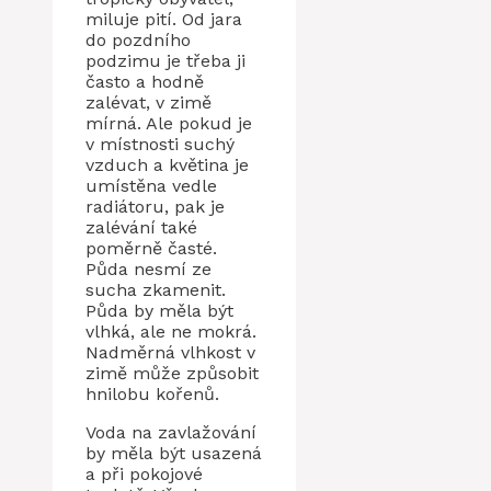
miluje pití. Od jara
do pozdního
podzimu je třeba ji
často a hodně
zalévat, v zimě
mírná. Ale pokud je
v místnosti suchý
vzduch a květina je
umístěna vedle
radiátoru, pak je
zalévání také
poměrně časté.
Půda nesmí ze
sucha zkamenit.
Půda by měla být
vlhká, ale ne mokrá.
Nadměrná vlhkost v
zimě může způsobit
hnilobu kořenů.
Voda na zavlažování
by měla být usazená
a při pokojové