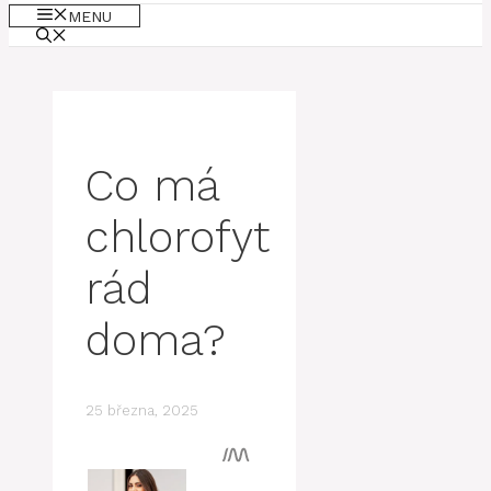
MENU
Co má
chlorofyt
rád
doma?
25 března, 2025