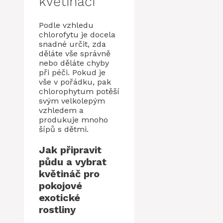
květináči
Podle vzhledu
chlorofytu je docela
snadné určit, zda
děláte vše správně
nebo děláte chyby
při péči. Pokud je
vše v pořádku, pak
chlorophytum potěší
svým velkolepým
vzhledem a
produkuje mnoho
šípů s dětmi.
Jak připravit
půdu a vybrat
květináč pro
pokojové
exotické
rostliny