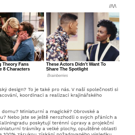
ský design? To je také pro nás. V naší společnosti si
ování, koordinaci a realizaci krajinářského
 u domu? Miniaturní a magické? Obrovské a
? Nebo jste se ještě nerozhodli o svých přáních a
Kaliningradu poskytují terénní úpravy a projekční
iniaturní trávníky a velké plochy, opuštěné oblasti
je 100% zárukou získání požadovaného výsledku.