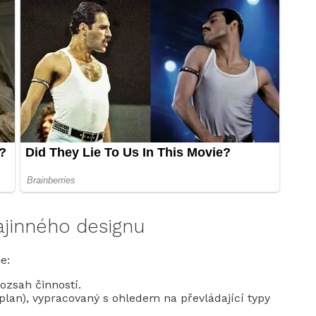
ajinného designu
e:
rozsah činností.
oplan), vypracovaný s ohledem na převládající typy