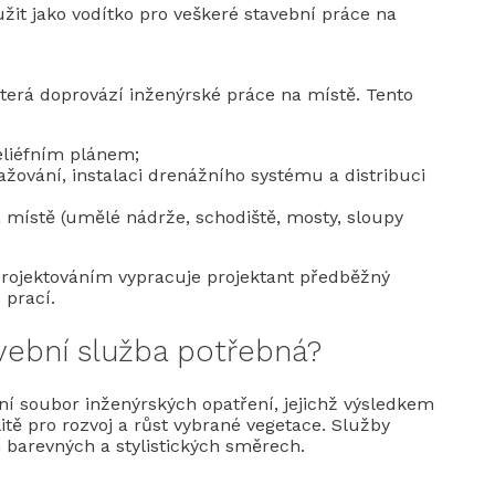
žit jako vodítko pro veškeré stavební práce na
rá doprovází inženýrské práce na místě. Tento
eliéfním plánem;
žování, instalaci drenážního systému a distribuci
 místě (umělé nádrže, schodiště, mosty, sloupy
 projektováním vypracuje projektant předběžný
 prací.
avební služba potřebná?
ní soubor inženýrských opatření, jejichž výsledkem
itě pro rozvoj a růst vybrané vegetace. Služby
 barevných a stylistických směrech.