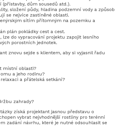
 (přístavby, dům sousedů atd.).
ality, složení půdy, hladina podzemní vody a způsob
ují se nejvíce zastíněné oblasti.
inženýrským sítím přítomným na pozemku a
án plán pokládky cest a cest.
 lze do vypracování projektu zapojit lesního
ivých porostních jednotek.
nt znovu sejde s klientem, aby si vyjasnil řadu
t místní oblasti?
e domu a jeho rodinu?
relaxaci a přátelská setkání?
údržbu zahrady?
tázky získá projektant jasnou představu o
hopen vybrat nejvhodnější rostliny pro terénní
em zadání návrhu, které je nutné odsouhlasit se