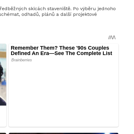
ředběžných skicách staveniště. Po výběru jednoho
schémat, odhadů, plánů a další projektové