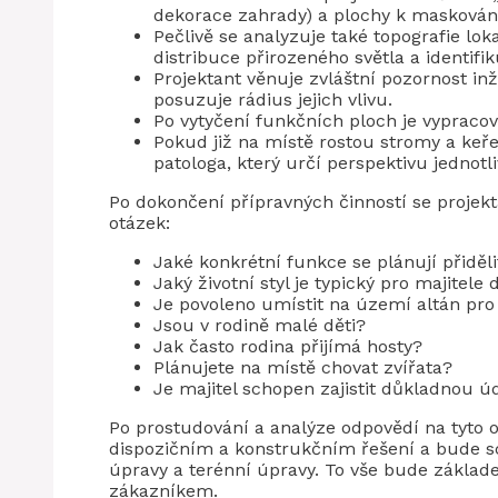
dekorace zahrady) a plochy k maskování
Pečlivě se analyzuje také topografie lok
distribuce přirozeného světla a identifik
Projektant věnuje zvláštní pozornost 
posuzuje rádius jejich vlivu.
Po vytyčení funkčních ploch je vypracov
Pokud již na místě rostou stromy a keře,
patologa, který určí perspektivu jednotl
Po dokončení přípravných činností se projekta
otázek:
Jaké konkrétní funkce se plánují přiděli
Jaký životní styl je typický pro majitel
Je povoleno umístit na území altán pro 
Jsou v rodině malé děti?
Jak často rodina přijímá hosty?
Plánujete na místě chovat zvířata?
Je majitel schopen zajistit důkladnou 
Po prostudování a analýze odpovědí na tyto o
dispozičním a konstrukčním řešení a bude sc
úpravy a terénní úpravy. To vše bude základ
zákazníkem.