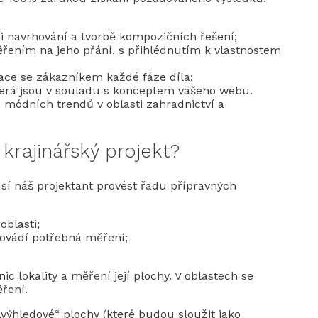
při navrhování a tvorbě kompozičních řešení;
řením na jeho přání, s přihlédnutím k vlastnostem
nace se zákazníkem každé fáze díla;
která jsou v souladu s konceptem vašeho webu.
 módních trendů v oblasti zahradnictví a
 krajinářský projekt?
sí náš projektant provést řadu přípravných
blasti;
ovádí potřebná měření;
c lokality a měření její plochy. V oblastech se
ření.
„výhledové“ plochy (které budou sloužit jako