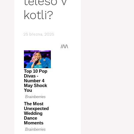
těleso v
kotli?
25 března, 2025