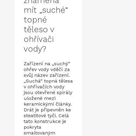
znamená
mít „suché“
topné
těleso v
ohřívači
vody?
Zařízení na „suchý“
ohřev vody vděčí za
svůj název zařízení.
„Suchá“ topná tělesa
v ohřívačích vody
jsou otevřené spirály
uložené mezi
keramickými články.
Drát je připevněn ke
steatitové tyči. Celá
tato konstrukce je
pokryta
smaltovaným