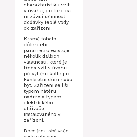
charakteristiku vzít
v úvahu, protože na
ní závisí účinnost
dodávky teplé vody
do zařízení.
Kromě tohoto
důležitého
parametru existuje
několik dalších
vlastností, které je
třeba vzít v úvahu
při výběru kotle pro
konkrétní dům nebo
byt. Zařízení se liší
typem nátěru
nádrže a typem
elektrického
ohřívače
instalovaného v
zařízení.
Dnes jsou ohřívače
vody vybaveny