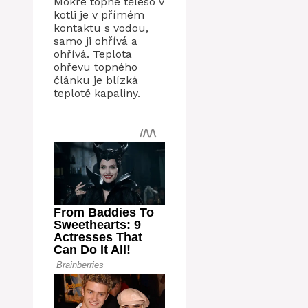
Mokré topné těleso v
kotli je v přímém
kontaktu s vodou,
samo ji ohřívá a
ohřívá. Teplota
ohřevu topného
článku je blízká
teplotě kapaliny.