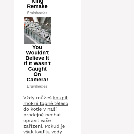
Vždy můžeš
koupit
mokré topné těleso
do kotle
v naší
prodejně nechat
opravit vaše
zařízení. Pokud je
však kvalita vody