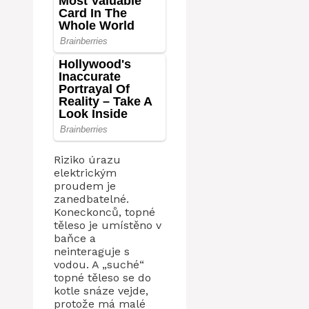
Riziko úrazu
elektrickým
proudem je
zanedbatelné.
Koneckonců, topné
těleso je umístěno v
baňce a
neinteraguje s
vodou. A „suché“
topné těleso se do
kotle snáze vejde,
protože má malé