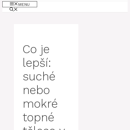
MENU
Co je
lepší:
suché
nebo
mokré
topné