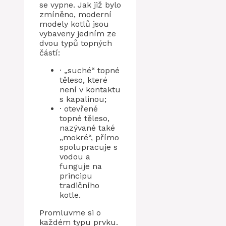
se vypne. Jak již bylo
zmíněno, moderní
modely kotlů jsou
vybaveny jedním ze
dvou typů topných
částí:
· „suché“ topné
těleso, které
není v kontaktu
s kapalinou;
· otevřené
topné těleso,
nazývané také
„mokré“, přímo
spolupracuje s
vodou a
funguje na
principu
tradičního
kotle.
Promluvme si o
každém typu prvku.