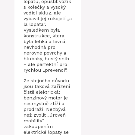
lopatu, opustit vozík
s kolečky a vysoký
vodicí skluz, ale
vybavit jej rukojetí „a
la lopata“.
Výsledkem byla
konstrukce, která
byla lehká a levná,
nevhodná pro
nerovné povrchy a
hluboký, hustý sníh
– ale perfektní pro
rychlou „prevenci“.
Ze stejného důvodu
jsou taková zařízení
čistě elektrická;
benzinový motor je
nesmyslně ztíží a
prodraží. Nezbývá
než zvolit „úroveň
mobility“
zakoupením
elektrické lopaty se