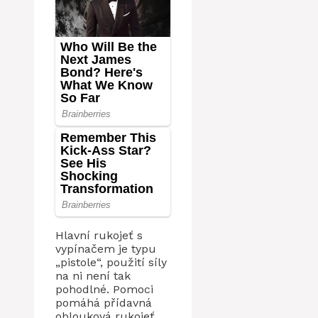
Hlavní rukojeť s
vypínačem je typu
„pistole“, použití síly
na ni není tak
pohodlné. Pomoci
pomáhá přídavná
oblouková rukojeť