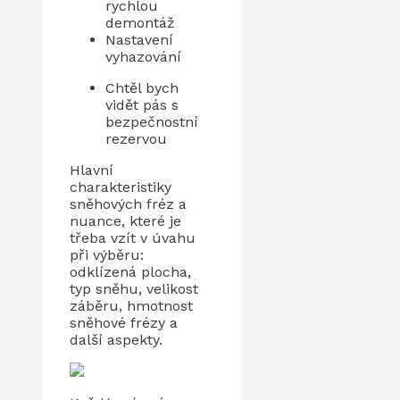
rychlou
demontáž
Nastavení
vyhazování
Chtěl bych
vidět pás s
bezpečnostní
rezervou
Hlavní
charakteristiky
sněhových fréz a
nuance, které je
třeba vzít v úvahu
při výběru:
odklízená plocha,
typ sněhu, velikost
záběru, hmotnost
sněhové frézy a
další aspekty.