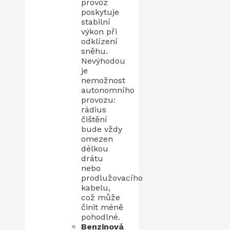
provoz
poskytuje
stabilní
výkon při
odklízení
sněhu.
Nevýhodou
je
nemožnost
autonomního
provozu:
rádius
čištění
bude vždy
omezen
délkou
drátu
nebo
prodlužovacího
kabelu,
což může
činit méně
pohodlné.
Benzinová