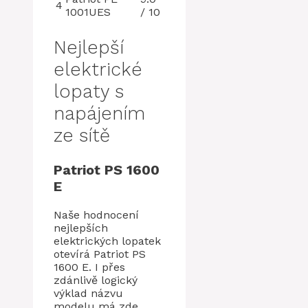
4
1001UES
/ 10
Nejlepší
elektrické
lopaty s
napájením
ze sítě
Patriot PS 1600
E
Naše hodnocení
nejlepších
elektrických lopatek
otevírá Patriot PS
1600 E. I přes
zdánlivě logický
výklad názvu
modelu má zde