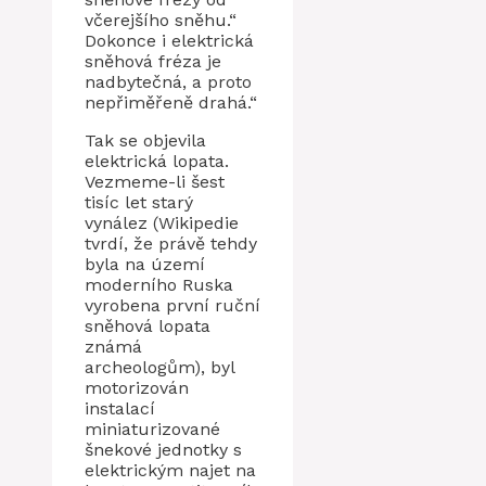
včerejšího sněhu.“
Dokonce i elektrická
sněhová fréza je
nadbytečná, a proto
nepřiměřeně drahá.“
Tak se objevila
elektrická lopata.
Vezmeme-li šest
tisíc let starý
vynález (Wikipedie
tvrdí, že právě tehdy
byla na území
moderního Ruska
vyrobena první ruční
sněhová lopata
známá
archeologům), byl
motorizován
instalací
miniaturizované
šnekové jednotky s
elektrickým najet na