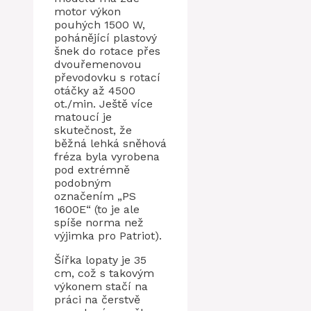
motor výkon
pouhých 1500 W,
pohánějící plastový
šnek do rotace přes
dvouřemenovou
převodovku s rotací
otáčky až 4500
ot./min. Ještě více
matoucí je
skutečnost, že
běžná lehká sněhová
fréza byla vyrobena
pod extrémně
podobným
označením „PS
1600E“ (to je ale
spíše norma než
výjimka pro Patriot).
Šířka lopaty je 35
cm, což s takovým
výkonem stačí na
práci na čerstvě