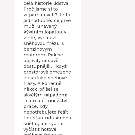
celá historie lidstva.
Proč jsme si to
zapamatovali? Je to
jednoduché: nejprve
muž, unavený
kýváním lopatou v
zimě, vynalezl
sněhovou frézu s
benzínovým
motorem. Pak se
objevily cenově
dostupnější, i když
prostorově omezené
elektrické sněhové
frézy. A konečně
někdo přišel se
skvělým nápadem:
„na malé množství
práce, kdy
nepotřebujete řešit
tloušťku udusaného
sněhu, ale rychle
vyčistit hotové
sněhové frézy od