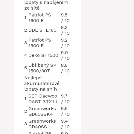
lopaty s napájením
ze sítě
Patriot PS
9.5
1
1600 E
/ 10
9.3
2
DDE STE160
/ 10
Patriot PS
9.2
3
1500 E
/ 10
9.0
4
Deko ST1500
/ 10
Oblíbený SP
8.8
5
1500/30T
/ 10
Nejlepší
akumulátorové
lopaty na sníh
SET Daewoo
9.7
1
DAST 3321Li
/ 10
Greenworks
9.6
2
GD60SSK4
/ 10
Greenworks
9.4
3
GD40SS
/ 10
Patriot PE
9.0