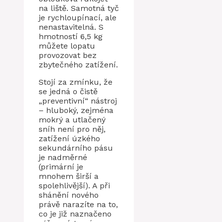
na liště. Samotná tyč
je rychloupínací, ale
nenastavitelná. S
hmotností 6,5 kg
můžete lopatu
provozovat bez
zbytečného zatížení.
Stojí za zmínku, že
se jedná o čistě
„preventivní“ nástroj
– hluboký, zejména
mokrý a utlačený
sníh není pro něj,
zatížení úzkého
sekundárního pásu
je nadměrné
(primární je
mnohem širší a
spolehlivější). A při
shánění nového
právě narazíte na to,
co je již naznačeno