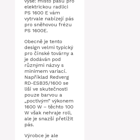
výše: místo pásu pro
elektrickou radlici
PS 1600 E vám
vytrvale nabízejí pás
pro sněhovou frézu
PS 1600E.
Obecně je tento
design velmi typický
pro čínské továrny a
je dodáván pod
různými názvy s
minimem variací.
Například Redverg
RD-ESB35/1600 se
liší ve skutečnosti
pouze barvou a
„poctivým“ výkonem
1600 W – těchto 100
W však nehraje roli,
ale je snazší přetížit
pás.
Výrobce je ale