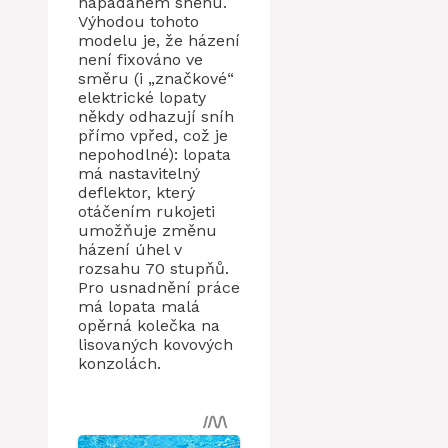
napadaném sněhu.
Výhodou tohoto
modelu je, že házení
není fixováno ve
směru (i „značkové“
elektrické lopaty
někdy odhazují sníh
přímo vpřed, což je
nepohodlné): lopata
má nastavitelný
deflektor, který
otáčením rukojeti
umožňuje změnu
házení úhel v
rozsahu 70 stupňů.
Pro usnadnění práce
má lopata malá
opěrná kolečka na
lisovaných kovových
konzolách.