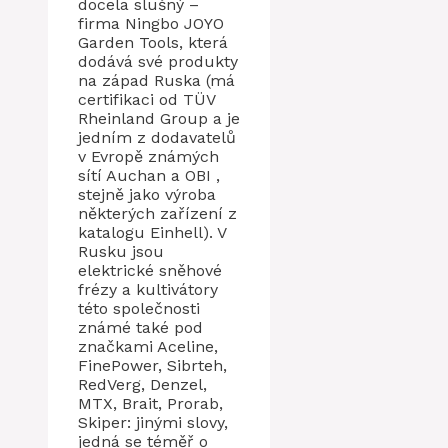
docela slušný –
firma Ningbo JOYO
Garden Tools, která
dodává své produkty
na západ Ruska (má
certifikaci od TÜV
Rheinland Group a je
jedním z dodavatelů
v Evropě známých
sítí Auchan a OBI ,
stejně jako výroba
některých zařízení z
katalogu Einhell). V
Rusku jsou
elektrické sněhové
frézy a kultivátory
této společnosti
známé také pod
značkami Aceline,
FinePower, Sibrteh,
RedVerg, Denzel,
MTX, Brait, Prorab,
Skiper: jinými slovy,
jedná se téměř o