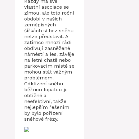
Každý má své
vlastní asociace se
zimou, ale toto roční
období v našich
zeměpisných
šířkách si bez sněhu
nelze představit. A
zatímco mnozí rádi
obdivují zasněžené
náměstí a les, závěje
na letní chatě nebo
parkovacím místě se
mohou stát vážným
problémem.
Odklízení sněhu
běžnou lopatou je
obtížné a
neefektivní, takže
nejlepším řešením
by bylo pořízení
sněhové frézy.