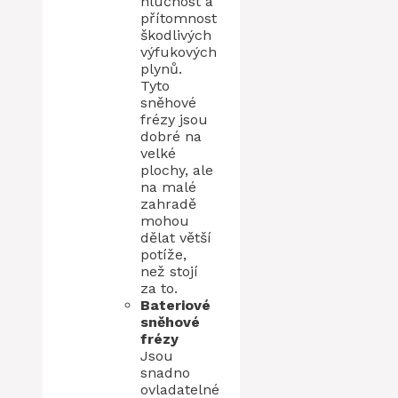
hlučnost a
přítomnost
škodlivých
výfukových
plynů.
Tyto
sněhové
frézy jsou
dobré na
velké
plochy, ale
na malé
zahradě
mohou
dělat větší
potíže,
než stojí
za to.
Bateriové
sněhové
frézy
Jsou
snadno
ovladatelné