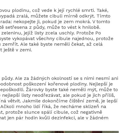
ovou plodinu, což vede k její rychlé smrti. Také,
nevypadá zralá, můžete cibuli mírně odkrýt. Tímto
rada: nekopejte ji, pokud je zem mokrá. V tomto
tě setřesena z půdy, může to vést k hnilobě.
eleninu, jejíž listy zcela uschly. Protože Po
byste vykopávat všechny cibule najednou, protože
 zemřít. Ale také byste neměli čekat, až celá
 ještě v zemi.
půdy. Ale za žádných okolností se s nimi nesmí ani
odobnost poškození kořenové plodiny. Nejlepší je
epoškodili. Žárovky byste také neměli mýt, může to
ejlepší listy neodřezávat, ale pokud je jich příliš,
ná větvit. Jakmile dokončíme čištění země, je lepší
 Ačkoli mnoho lidí říká, že necháme sklizeň na
at, protože slunce spálí cibule, což negativně
hat jen pár hodin kvůli dezinfekci, ale v žádném