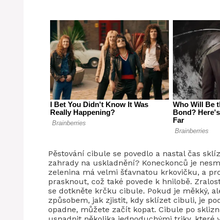
Pěstování cibule se povedlo a nastal čas sklíz
zahrady na uskladnění? Koneckonců je nesmír
zelenina má velmi šťavnatou krkovičku, a pro
prasknout, což také povede k hnilobě. Zralost
se dotkněte krčku cibule. Pokud je měkký, al
způsobem, jak zjistit, kdy sklízet cibuli, je po
opadne, můžete začít kopat. Cibule po sklizni
usnadnit několika jednoduchými triky, které