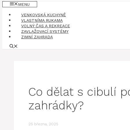
MENU
VENKOVSKÁ KUCHYNĚ
VLASTNÍMA RUKAMA
VOLNÝ ČAS A REKREACE
ZAVLAŽOVACÍ SYSTÉMY
ZIMNÍ ZAHRADA
Co dělat s cibulí p
zahrádky?
25 března, 2025