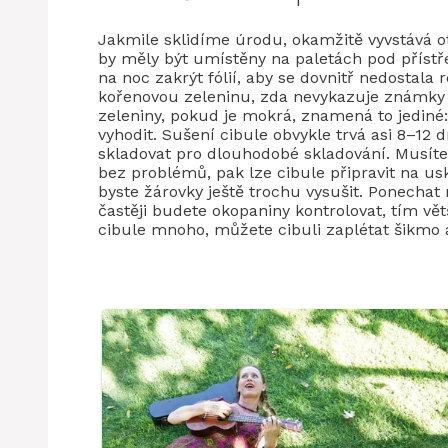
Jakmile sklidíme úrodu, okamžitě vyvstává 
by měly být umístěny na paletách pod přístře
na noc zakrýt fólií, aby se dovnitř nedostala
kořenovou zeleninu, zda nevykazuje známky 
zeleniny, pokud je mokrá, znamená to jediné: c
vyhodit. Sušení cibule obvykle trvá asi 8–12 d
skladovat pro dlouhodobé skladování. Musíte
bez problémů, pak lze cibule připravit na u
byste žárovky ještě trochu vysušit. Ponecha
častěji budete okopaniny kontrolovat, tím vě
cibule mnoho, můžete cibuli zaplétat šikmo 