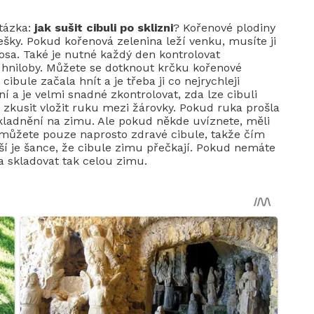
otázka:
jak sušit cibuli po sklizni
? Kořenové plodiny
šky. Pokud kořenová zelenina leží venku, musíte ji
 rosa. Také je nutné každý den kontrolovat
hniloby. Můžete se dotknout krčku kořenové
ibule začala hnít a je třeba ji co nejrychleji
ní a je velmi snadné zkontrolovat, zda lze cibuli
 zkusit vložit ruku mezi žárovky. Pokud ruka prošla
skladnění na zimu. Ale pokud někde uvíznete, měli
t můžete pouze naprosto zdravé cibule, takže čím
tší je šance, že cibule zimu přečkají. Pokud nemáte
a skladovat tak celou zimu.