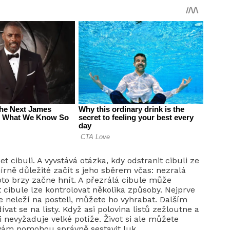
et cibuli. A vyvstává otázka, kdy odstranit cibuli ze
ně důležité začít s jeho sběrem včas: nezralá
to brzy začne hnít. A přezrálá cibule může
 cibule lze kontrolovat několika způsoby. Nejprve
e neleží na posteli, můžete ho vyhrabat. Dalším
dívat se na listy. Když asi polovina listů zežloutne a
 nevyžaduje velké potíže. Život si ale můžete
 vám pomohou správně sestavit luk.