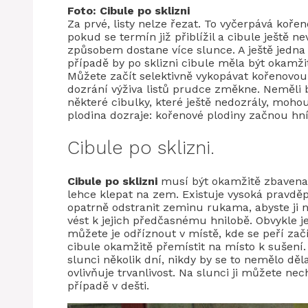
Foto: Cibule po sklizni
Za prvé, listy nelze řezat. To vyčerpává kořen
pokud se termín již přiblížil a cibule ještě 
způsobem dostane více slunce. A ještě jedna 
případě by po sklizni cibule měla být okamži
Můžete začít selektivně vykopávat kořenovou z
dozrání výživa listů prudce změkne. Neměli 
některé cibulky, které ještě nedozrály, mohou
plodina dozraje: kořenové plodiny začnou hnít
Cibule po sklizni.
Cibule po sklizni
musí být okamžitě zbavena 
lehce klepat na zem. Existuje vysoká pravděp
opatrně odstranit zeminu rukama, abyste ji n
vést k jejich předčasnému hnilobě. Obvykle je n
můžete je odříznout v místě, kde se peří začí
cibule okamžitě přemístit na místo k sušení.
slunci několik dní, nikdy by se to nemělo děl
ovlivňuje trvanlivost. Na slunci ji můžete nec
případě v dešti.