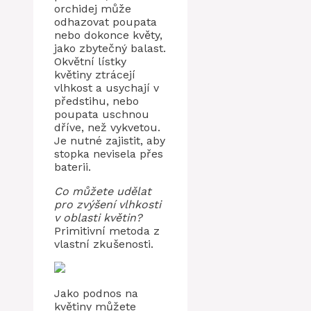
orchidej může
odhazovat poupata
nebo dokonce květy,
jako zbytečný balast.
Okvětní lístky
květiny ztrácejí
vlhkost a usychají v
předstihu, nebo
poupata uschnou
dříve, než vykvetou.
Je nutné zajistit, aby
stopka nevisela přes
baterii.
Co můžete udělat
pro zvýšení vlhkosti
v oblasti květin?
Primitivní metoda z
vlastní zkušenosti.
Jako podnos na
květiny můžete