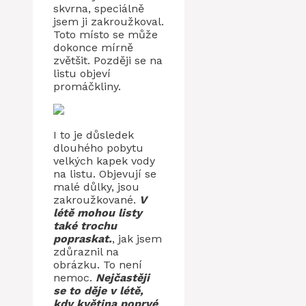
skvrna, speciálně
jsem ji zakroužkoval.
Toto místo se může
dokonce mírně
zvětšit. Později se na
listu objeví
promáčkliny.
I to je důsledek
dlouhého pobytu
velkých kapek vody
na listu. Objevují se
malé důlky, jsou
zakroužkované.
V
létě mohou listy
také trochu
popraskat.
, jak jsem
zdůraznil na
obrázku. To není
nemoc.
Nejčastěji
se to děje v létě,
kdy květina poprvé