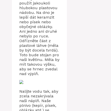
použít jakoukoli
hlubokou plastovou
nádobu. Na dno je
lepší dát keramzit
nebo písek nebo
obyčejné oblázky.
Ani jedno ani druhé
nebylo po ruce.
Odřízněte část z
plastové láhve (měla
by být docela tvrdá).
Toto bude stojan pro
naši květinu. Měla by
mít takovou výšku,
aby se hrnec zvedal
nad výplň.
Nalijte vodu tak, aby
zcela nezakrývala
naši náplň. Naše
plnivo (kepír, písek,
oblázky atd.) se