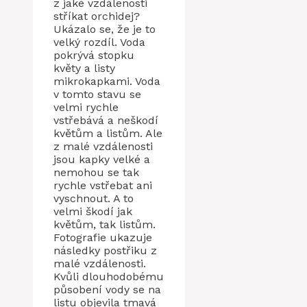
z jaké vzdálenosti
stříkat orchidej?
Ukázalo se, že je to
velký rozdíl. Voda
pokrývá stopku
květy a listy
mikrokapkami. Voda
v tomto stavu se
velmi rychle
vstřebává a neškodí
květům a listům. Ale
z malé vzdálenosti
jsou kapky velké a
nemohou se tak
rychle vstřebat ani
vyschnout. A to
velmi škodí jak
květům, tak listům.
Fotografie ukazuje
následky postřiku z
malé vzdálenosti.
Kvůli dlouhodobému
působení vody se na
listu objevila tmavá