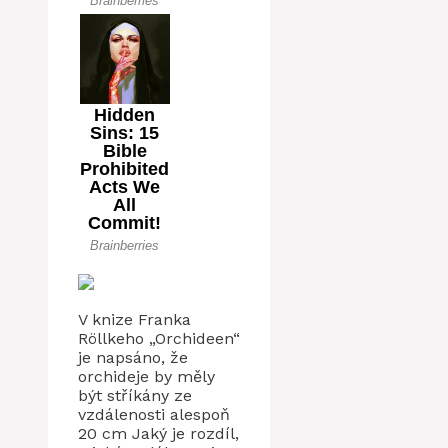
V knize Franka
Röllkeho „Orchideen“
je napsáno, že
orchideje by měly
být stříkány ze
vzdálenosti alespoň
20 cm Jaký je rozdíl,