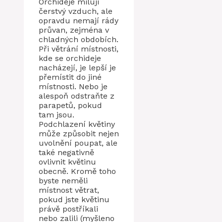
Orchideje milují
čerstvý vzduch, ale
opravdu nemají rády
průvan, zejména v
chladných obdobích.
Při větrání místnosti,
kde se orchideje
nacházejí, je lepší je
přemístit do jiné
místnosti. Nebo je
alespoň odstraňte z
parapetů, pokud
tam jsou.
Podchlazení květiny
může způsobit nejen
uvolnění poupat, ale
také negativně
ovlivnit květinu
obecně. Kromě toho
byste neměli
místnost větrat,
pokud jste květinu
právě postříkali
nebo zalili (myšleno