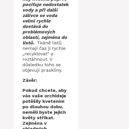
pociťuje nedostatek
vody a při další
zálivce se voda
velmi rychle
dostává do
problémových
oblastí, zejména do
listů.
. Tkáně listů
nemají čas ji rychle
„recyklovat“ a
roztáhnout. V
důsledku toho se
objevují praskliny.
Závěr:
Pokud chcete, aby
vás vaše orchideje
potěšily kvetením
po dlouhou dobu,
neměli byste jejich
květy stříkat.
Zejména v
chladných