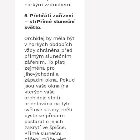
horkým vzduchem.
5
.
Přehřátí zařízení
– str
Přímé sluneční
světlo
.
Orchidej by měla být
v horkých obdobích
vždy chráněna před
přímým slunečním
zářením. To platí
zejména pro
jihovýchodní a
západní okna. Pokud
jsou vaše okna (na
kterých vaše
orchideje stojí)
orientována na tyto
světové strany, měli
byste se předem
postarat o jejich
zakrytí ve špičce.
Přímé sluneční
záření může vést