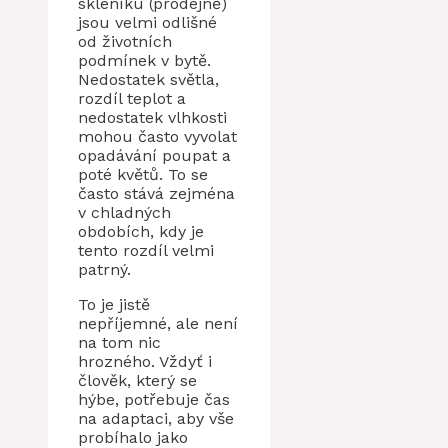
skleníku (prodejně)
jsou velmi odlišné
od životních
podmínek v bytě.
Nedostatek světla,
rozdíl teplot a
nedostatek vlhkosti
mohou často vyvolat
opadávání poupat a
poté květů. To se
často stává zejména
v chladných
obdobích, kdy je
tento rozdíl velmi
patrný.
To je jistě
nepříjemné, ale není
na tom nic
hrozného. Vždyť i
člověk, který se
hýbe, potřebuje čas
na adaptaci, aby vše
probíhalo jako