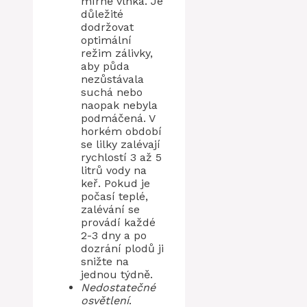
mírně vlhká. Je
důležité
dodržovat
optimální
režim zálivky,
aby půda
nezůstávala
suchá nebo
naopak nebyla
podmáčená. V
horkém období
se lilky zalévají
rychlostí 3 až 5
litrů vody na
keř. Pokud je
počasí teplé,
zalévání se
provádí každé
2-3 dny a po
dozrání plodů ji
snižte na
jednou týdně.
Nedostatečné
osvětlení
.