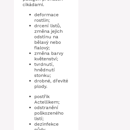
cikádami.
deformace
rostlin;
drcení listů,
změna jejich
odstínu na
bělavý nebo
fialový;
změna barvy
květenství;
tvrdnutí,
hnědnutí
stonku;
drobné, dřevité
plody.
postřik
Actellikem;
odstranění
poškozeného
listí;
dezinfekce
půdy.