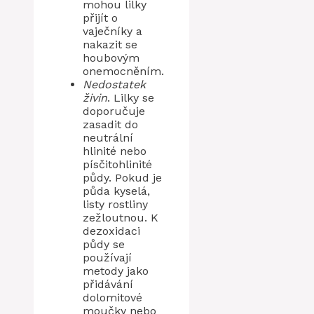
mohou lilky
přijít o
vaječníky a
nakazit se
houbovým
onemocněním.
Nedostatek
živin
. Lilky se
doporučuje
zasadit do
neutrální
hlinité nebo
písčitohlinité
půdy. Pokud je
půda kyselá,
listy rostliny
zežloutnou. K
dezoxidaci
půdy se
používají
metody jako
přidávání
dolomitové
moučky nebo