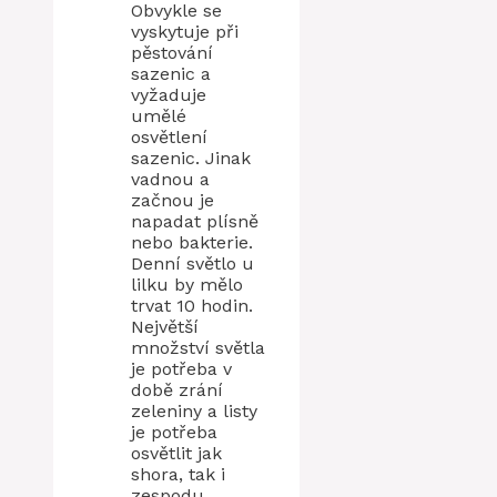
Obvykle se
vyskytuje při
pěstování
sazenic a
vyžaduje
umělé
osvětlení
sazenic. Jinak
vadnou a
začnou je
napadat plísně
nebo bakterie.
Denní světlo u
lilku by mělo
trvat 10 hodin.
Největší
množství světla
je potřeba v
době zrání
zeleniny a listy
je potřeba
osvětlit jak
shora, tak i
zespodu.