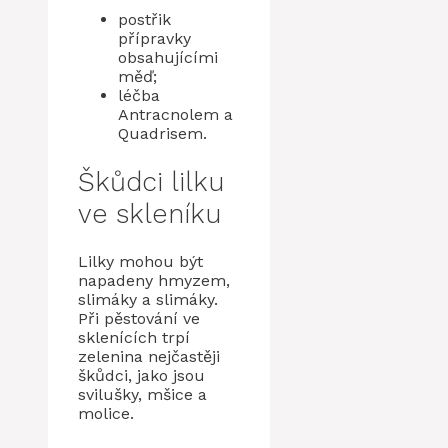
postřik
přípravky
obsahujícími
měď;
léčba
Antracnolem a
Quadrisem.
Škůdci lilku
ve skleníku
Lilky mohou být
napadeny hmyzem,
slimáky a slimáky.
Při pěstování ve
sklenících trpí
zelenina nejčastěji
škůdci, jako jsou
svilušky, mšice a
molice.