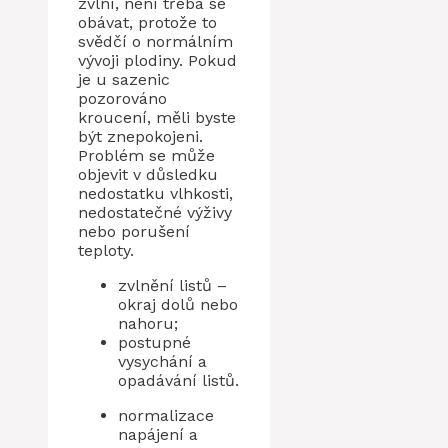
zvlní, není třeba se
obávat, protože to
svědčí o normálním
vývoji plodiny. Pokud
je u sazenic
pozorováno
kroucení, měli byste
být znepokojeni.
Problém se může
objevit v důsledku
nedostatku vlhkosti,
nedostatečné výživy
nebo porušení
teploty.
zvlnění listů –
okraj dolů nebo
nahoru;
postupné
vysychání a
opadávání listů.
normalizace
napájení a