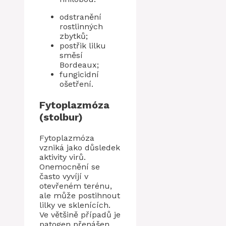
odstranění
rostlinných
zbytků;
postřik lilku
směsí
Bordeaux;
fungicidní
ošetření.
Fytoplazmóza
(stolbur)
Fytoplazmóza
vzniká jako důsledek
aktivity virů.
Onemocnění se
často vyvíjí v
otevřeném terénu,
ale může postihnout
lilky ve sklenících.
Ve většině případů je
patogen přenášen