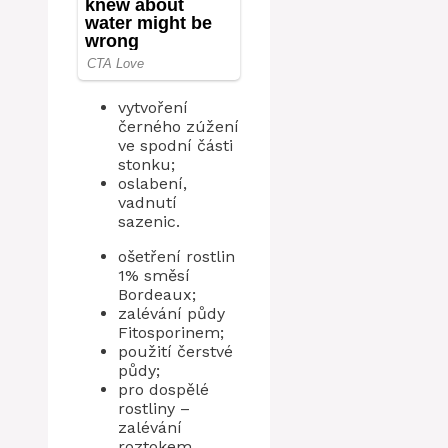
vytvoření
černého zúžení
ve spodní části
stonku;
oslabení,
vadnutí
sazenic.
ošetření rostlin
1% směsí
Bordeaux;
zalévání půdy
Fitosporinem;
použití čerstvé
půdy;
pro dospělé
rostliny –
zalévání
roztokem