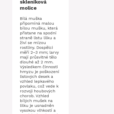
skleníková
molice
Bílá muška
připomíná malou
bílou mušku, která
přistane na spodní
straně listu lilku a
živí se mízou
rostliny. Dospělci
měří 2–3 mm; larvy
mají průsvitné tělo
dlouhé až 2 mm.
Výsledkem činnosti
hmyzu je poškození
listových desek a
vzhled lepkavého
povlaku, což vede k
rozvoji houbových
chorob. Vzhled
bílých mušek na
lilku je usnadněn
vysokou vlhkostí a