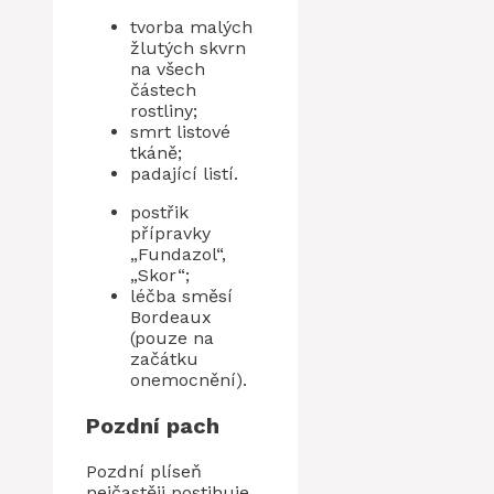
tvorba malých
žlutých skvrn
na všech
částech
rostliny;
smrt listové
tkáně;
padající listí.
postřik
přípravky
„Fundazol“,
„Skor“;
léčba směsí
Bordeaux
(pouze na
začátku
onemocnění).
Pozdní pach
Pozdní plíseň
nejčastěji postihuje