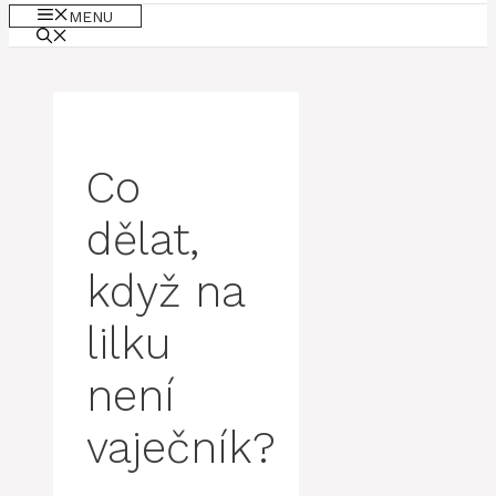
MENU
Co
dělat,
když na
lilku
není
vaječník?