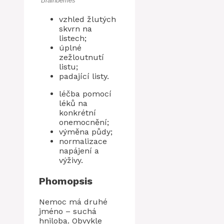
vzhled žlutých
skvrn na
listech;
úplné
zežloutnutí
listu;
padající listy.
léčba pomocí
léků na
konkrétní
onemocnění;
výměna půdy;
normalizace
napájení a
výživy.
Phomopsis
Nemoc má druhé
jméno – suchá
hniloba. Obvykle