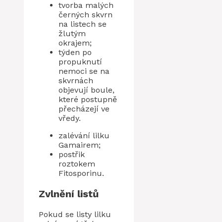
tvorba malých
černých skvrn
na listech se
žlutým
okrajem;
týden po
propuknutí
nemoci se na
skvrnách
objevují boule,
které postupně
přecházejí ve
vředy.
zalévání lilku
Gamairem;
postřik
roztokem
Fitosporinu.
Zvlnění listů
Pokud se listy lilku