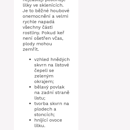
lilky ve sklenících.
Je to běžné houbové
onemocnění a velmi
rychle napadá
všechny části
rostliny. Pokud keř
není ošetřen včas,
plody mohou
zemřít.
vzhled hnědých
skvrn na listové
čepeli se
zeleným
okrajem;
bělavý povlak
na zadní straně
listu;
tvorba skvrn na
plodech a
stoncích;
hnijící ovoce
lilku.