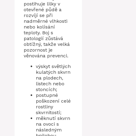
postihuje lilky v
otevřené půdě a
rozvíjí se při
nadměrné vlhkosti
nebo kolísání
teploty. Boj s
patologií zůstává
obtížný, takže velká
pozornost je
věnována prevenci.
výskyt světlých
kulatých skvrn
na plodech,
listech nebo
stoncích;
postupné
poškození celé
rostliny
skvrnitostí;
měknutí skvrn
na ovoci s
následným
hnilobou.