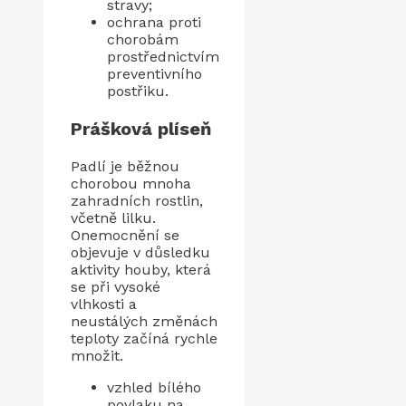
stravy;
ochrana proti
chorobám
prostřednictvím
preventivního
postřiku.
Prášková plíseň
Padlí je běžnou
chorobou mnoha
zahradních rostlin,
včetně lilku.
Onemocnění se
objevuje v důsledku
aktivity houby, která
se při vysoké
vlhkosti a
neustálých změnách
teploty začíná rychle
množit.
vzhled bílého
povlaku na