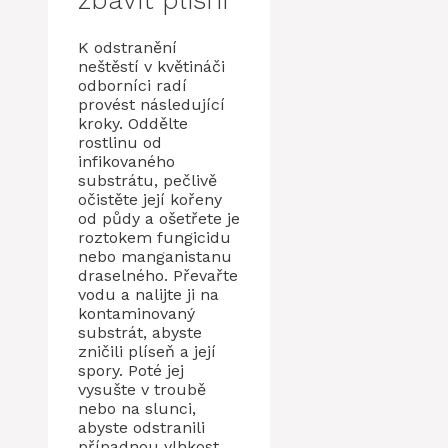
K odstranění
neštěstí v květináči
odborníci radí
provést následující
kroky. Oddělte
rostlinu od
infikovaného
substrátu, pečlivě
očistěte její kořeny
od půdy a ošetřete je
roztokem fungicidu
nebo manganistanu
draselného. Převařte
vodu a nalijte ji na
kontaminovaný
substrát, abyste
zničili plíseň a její
spory. Poté jej
vysušte v troubě
nebo na slunci,
abyste odstranili
případnou vlhkost.