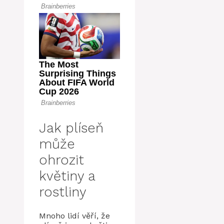
Jak plíseň
může
ohrozit
květiny a
rostliny
Mnoho lidí věří, že