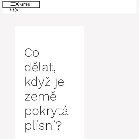
MENU
Co
dělat,
když je
země
pokrytá
plísní?