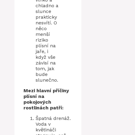
chladno a
slunce
prakticky
nesvítí. O
něco
menší
riziko
plísní na
jaře, i
když vše
závisí na
tom, jak
bude
slunečno.
Mezi hlavní příčiny
plísní na
pokojových
rostlinách patří:
Špatná drenáž.
Voda v
květináči