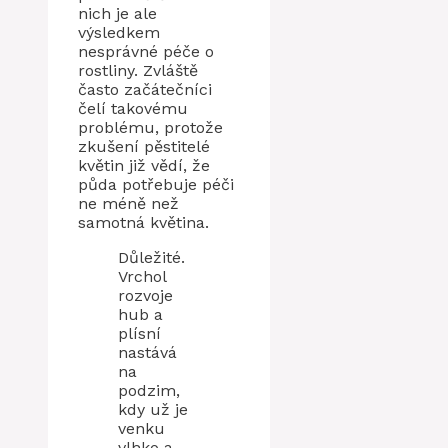
nich je ale
výsledkem
nesprávné péče o
rostliny. Zvláště
často začátečníci
čelí takovému
problému, protože
zkušení pěstitelé
květin již vědí, že
půda potřebuje péči
ne méně než
samotná květina.
Důležité.
Vrchol
rozvoje
hub a
plísní
nastává
na
podzim,
kdy už je
venku
vlhko a