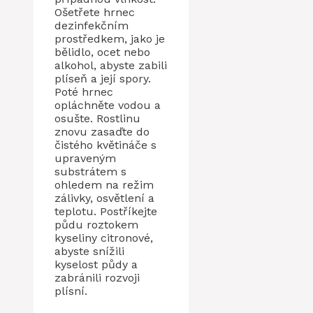
Ošetřete hrnec
dezinfekčním
prostředkem, jako je
bělidlo, ocet nebo
alkohol, abyste zabili
plíseň a její spory.
Poté hrnec
opláchněte vodou a
osušte. Rostlinu
znovu zasaďte do
čistého květináče s
upraveným
substrátem s
ohledem na režim
zálivky, osvětlení a
teplotu. Postříkejte
půdu roztokem
kyseliny citronové,
abyste snížili
kyselost půdy a
zabránili rozvoji
plísní.