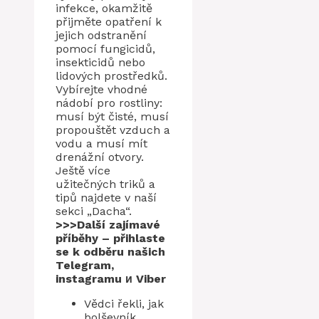
infekce, okamžitě
přijměte opatření k
jejich odstranění
pomocí fungicidů,
insekticidů nebo
lidových prostředků.
Vybírejte vhodné
nádobí pro rostliny:
musí být čisté, musí
propouštět vzduch a
vodu a musí mít
drenážní otvory.
Ještě více
užitečných triků a
tipů najdete v naší
sekci „Dacha“.
>>>Další zajímavé
příběhy – přihlaste
se k odběru našich
Telegram
,
instagramu
и
Viber
Vědci řekli, jak
bolševník