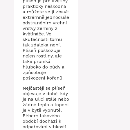
plíseň je pro květiny
prakticky neškodná
a můžete se jí zbavit
extrémně jednoduše
odstraněním vrchní
vrstvy zeminy z
květináče. Ve
skutečnosti tomu
tak zdaleka není.
Plíseň poškozuje
nejen rostliny, ale
také proniká
hluboko do půdy a
způsobuje
poškození kořenů.
Nejčastěji se plíseň
objevuje v době, kdy
je na ulici stále nebo
žádné teplo a topení
je v bytě vypnuté.
Během takového
období dochází k
odpařování vlhkosti