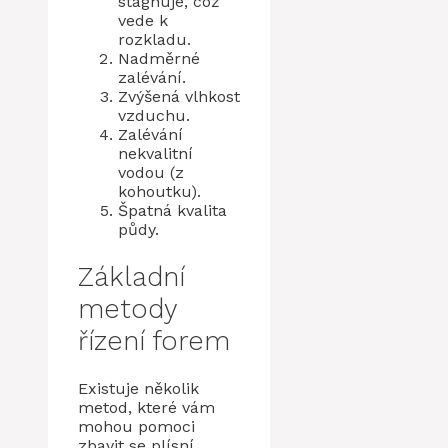
stagnuje, což
vede k
rozkladu.
Nadměrné
zalévání.
Zvýšená vlhkost
vzduchu.
Zalévání
nekvalitní
vodou (z
kohoutku).
Špatná kvalita
půdy.
Základní
metody
řízení forem
Existuje několik
metod, které vám
mohou pomoci
zbavit se plísní.