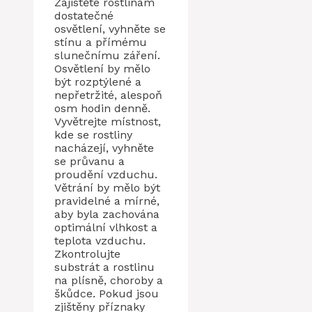
Zajistěte rostlinám
dostatečné
osvětlení, vyhněte se
stínu a přímému
slunečnímu záření.
Osvětlení by mělo
být rozptýlené a
nepřetržité, alespoň
osm hodin denně.
Vyvětrejte místnost,
kde se rostliny
nacházejí, vyhněte
se průvanu a
proudění vzduchu.
Větrání by mělo být
pravidelné a mírné,
aby byla zachována
optimální vlhkost a
teplota vzduchu.
Zkontrolujte
substrát a rostlinu
na plísně, choroby a
škůdce. Pokud jsou
zjištěny příznaky