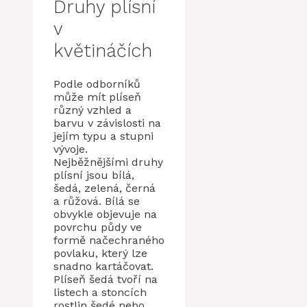
Druhy plísní
v
květináčích
Podle odborníků
může mít plíseň
různý vzhled a
barvu v závislosti na
jejím typu a stupni
vývoje.
Nejběžnějšími druhy
plísní jsou bílá,
šedá, zelená, černá
a růžová. Bílá se
obvykle objevuje na
povrchu půdy ve
formě načechraného
povlaku, který lze
snadno kartáčovat.
Plíseň šedá tvoří na
listech a stoncích
rostlin šedé nebo