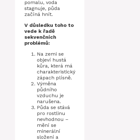
pomalu, voda
stagnuje, půda
začíná hnít.
V důsledku toho to
vede k řadě
sekvenčních
problémů:
Na zemi se
objeví hustá
kůra, která má
charakteristický
zápach plísně.
Výměna
půdního
vzduchu je
narušena.
Půda se stává
pro rostlinu
nevhodnou –
mění se
minerální
složení a