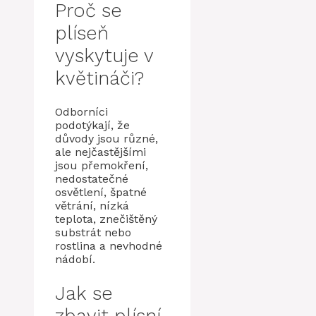
Proč se
plíseň
vyskytuje v
květináči?
Odborníci
podotýkají, že
důvody jsou různé,
ale nejčastějšími
jsou přemokření,
nedostatečné
osvětlení, špatné
větrání, nízká
teplota, znečištěný
substrát nebo
rostlina a nevhodné
nádobí.
Jak se
zbavit plísní