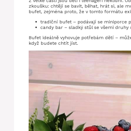
Z velké části jsou děti i teenageři neklidní. 
zkoušku: chtějí se bavit, běhat, hrát si, ale
bufet, zejména proto, že v tomto formátu exi
tradiční bufet – podávají se miniporce
candy bar – sladký stůl se všemi druhy
Bufet ideálně vyhovuje potřebám dětí – můžet
když budete chtít jíst.