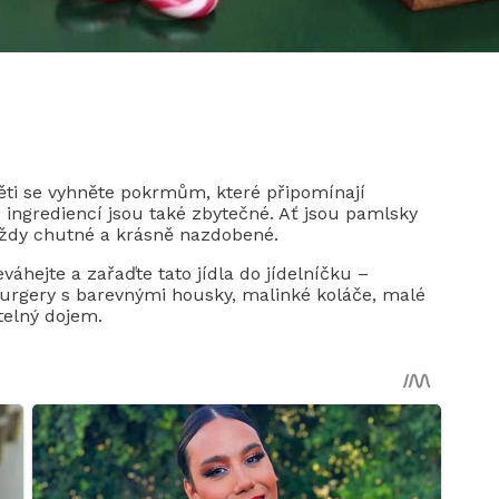
ěti se vyhněte pokrmům, které připomínají
u ingrediencí jsou také zbytečné. Ať jsou pamlsky
vždy chutné a krásně nazdobené.
váhejte a zařaďte tato jídla do jídelníčku –
iburgery s barevnými housky, malinké koláče, malé
telný dojem.