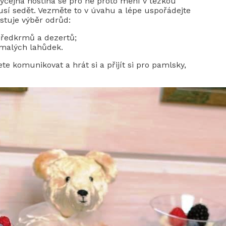
Obyčejná hostina se pro ně proto mění v těžkou
 musí sedět. Vezměte to v úvahu a lépe uspořádejte
stuje výběr odrůd:
 předkrmů a dezertů;
 malých lahůdek.
e komunikovat a hrát si a přijít si pro pamlsky,